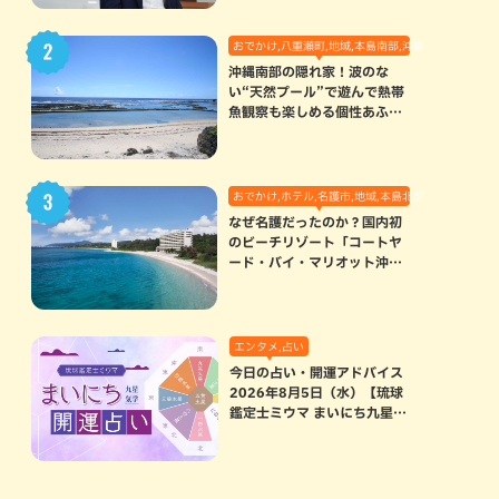
おでかけ,八重瀬町,地域,本島南部,沖縄の海,自然
沖縄南部の隠れ家！波のな
い“天然プール”で遊んで熱帯
魚観察も楽しめる個性あふれ
る「玻名城の郷ビーチ」（八
重瀬町）
おでかけ,ホテル,名護市,地域,本島北部
なぜ名護だったのか？国内初
のビーチリゾート「コートヤ
ード・バイ・マリオット沖縄
リゾート」に込められた想い
エンタメ,占い
今日の占い・開運アドバイス
2026年8月5日（水）【琉球
鑑定士ミウマ まいにち九星気
学開運占い】