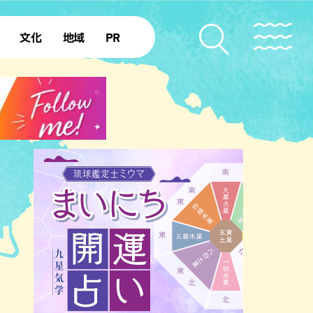
文化
地域
PR
復帰50年
本島北部
本島中部
本島南部
先島諸島
北部離島
南部離島