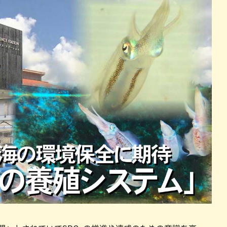
パン
カレー
バーガー
タコス・タコライス