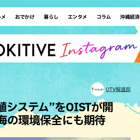
ルメ
おでかけ
暮らし
エンタメ
コラム
沖縄経済
ーメン
デート
沖縄そば
レシピ
スポーツ
ドライブ
SDGs
占い
クアウト
散歩
ファッション
カフェ
タレント・芸人
ソロ活
ローカルニュース
テレビ
・魚料理
自然
和食・日本料理
沖縄移住
イベント
子ども
沖縄旧暦行事
縄料理
歴史
アジア・エスニック
体験
中華
レジャー
イタリアン
アート
OTV報道部
西洋料理
ショッピング
フレンチ
ホテル
システム”をOISTが開
キ・焼肉
サウナ
焼鳥・串料理
公園
る海の環境保全にも期待
の肉料理
沖縄の海
居酒屋・バー
・バイキング
スイーツ