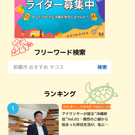
フリーワード検索
ランキング
地域,暮らし,本島南部,沖縄移住,那覇市
アナウンサーが語る”沖縄移
住”Vol.01：偶然のご縁から
始まった移住生活が、私にと
って120点満点になった理由