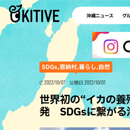
沖縄ニュース
グ
ラ
テイ
すし
沖
SDGs,恩納村,暮らし,自然
2022/10/07
2022/10/07
公開日
洋食・
世界初の“イカの養殖
ステー
発 SDGsに繋が
その他
ブッフェ