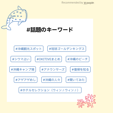
Recommended by
#話題のキーワード
#沖縄観光スポット
#琉球ゴールデンキングス
#シウマ占い
#OKITIVEまとめ
#沖縄のビーチ
#沖縄キャンプ場
#アナウンサーズ
#復帰を知る
#アゲアゲめし
#沖縄の人々
#聞いてみた
#ホテルセレクション（ウィン♪ウィン♪）