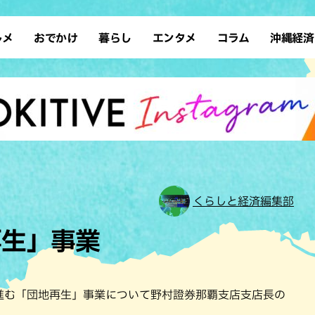
ルメ
おでかけ
暮らし
エンタメ
コラム
沖縄経済
ーメン
デート
沖縄そば
レシピ
スポーツ
ドライブ
SDGs
占い
クアウト
散歩
ファッション
カフェ
タレント・芸人
ソロ活
ローカルニュース
テレビ
・魚料理
自然
和食・日本料理
沖縄移住
イベント
子ども
沖縄旧暦行事
縄料理
歴史
アジア・エスニック
体験
中華
レジャー
イタリアン
アート
くらしと経済編集部
西洋料理
ショッピング
フレンチ
ホテル
再生」事業
キ・焼肉
サウナ
焼鳥・串料理
公園
の肉料理
沖縄の海
居酒屋・バー
・バイキング
スイーツ
進む「団地再生」事業について野村證券那覇支店支店長の