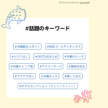
Recommended by
#話題のキーワード
#沖縄観光スポット
#琉球ゴールデンキングス
#シウマ占い
#OKITIVEまとめ
#沖縄のビーチ
#沖縄キャンプ場
#アナウンサーズ
#復帰を知る
#アゲアゲめし
#沖縄の人々
#聞いてみた
#ホテルセレクション（ウィン♪ウィン♪）