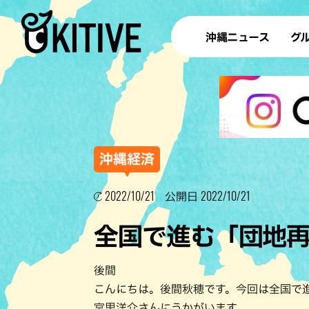
沖縄ニュース
グ
ラ
テイ
すし
沖
沖縄経済
2022/10/21
2022/10/21
公開日
洋食・
全国で進む「団地
ステー
その他
後間
ブッフェ
こんにちは。後間秋穂です。今回は全国で
宮里洋介さんにうかがいます。