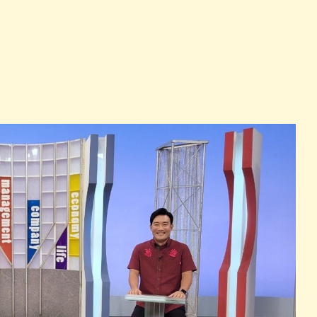
パン
カレー
バーガー
タコス・タコライス