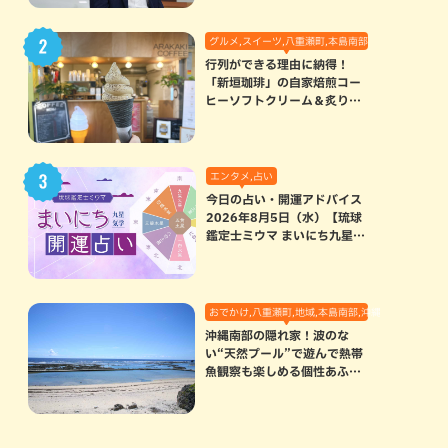
グルメ,スイーツ,八重瀬町,本島南部
行列ができる理由に納得！
「新垣珈琲」の自家焙煎コー
ヒーソフトクリーム＆炙りマ
シュマロのスモアラテが絶品
（八重瀬町）
エンタメ,占い
今日の占い・開運アドバイス
2026年8月5日（水）【琉球
鑑定士ミウマ まいにち九星気
学開運占い】
おでかけ,八重瀬町,地域,本島南部,沖縄の海,自然
沖縄南部の隠れ家！波のな
い“天然プール”で遊んで熱帯
魚観察も楽しめる個性あふれ
る「玻名城の郷ビーチ」（八
重瀬町）