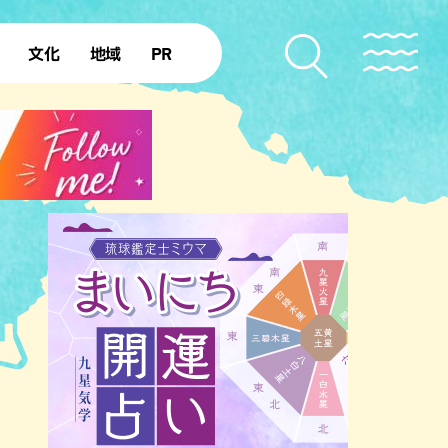
文化
地域
PR
復帰50年
本島北部
本島中部
本島南部
先島諸島
北部離島
南部離島