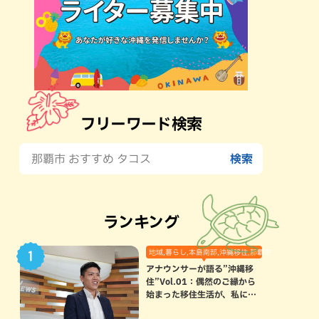
フリーワード検索
ランキング
地域,暮らし,本島南部,沖縄移住,那覇市
アナウンサーが語る”沖縄移
住”Vol.01：偶然のご縁から
始まった移住生活が、私にと
って120点満点になった理由