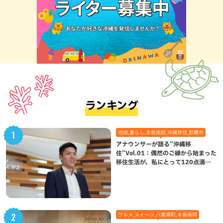
ランキング
地域,暮らし,本島南部,沖縄移住,那覇市
アナウンサーが語る”沖縄移
住”Vol.01：偶然のご縁から始まった
移住生活が、私にとって120点満点
になった理由
グルメ,スイーツ,八重瀬町,本島南部