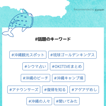
Recommended by
#話題のキーワード
#沖縄観光スポット
#琉球ゴールデンキングス
#シウマ占い
#OKITIVEまとめ
#沖縄のビーチ
#沖縄キャンプ場
#アナウンサーズ
#復帰を知る
#アゲアゲめし
#沖縄の人々
#聞いてみた