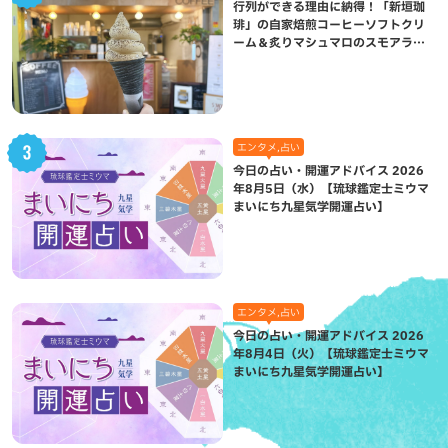
行列ができる理由に納得！「新垣珈
琲」の自家焙煎コーヒーソフトクリ
ーム＆炙りマシュマロのスモアラテ
が絶品（八重瀬町）
エンタメ,占い
今日の占い・開運アドバイス 2026
年8月5日（水）【琉球鑑定士ミウマ
まいにち九星気学開運占い】
エンタメ,占い
今日の占い・開運アドバイス 2026
年8月4日（火）【琉球鑑定士ミウマ
まいにち九星気学開運占い】