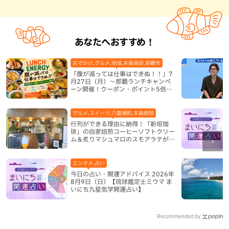
あなたへおすすめ！
おでかけ,グルメ,地域,本島南部,那覇市
「腹が減っては仕事はできぬ！！」7
月27日（月）〜那覇ランチキャンペ
ーン開催！クーポン・ポイント5倍・
限定グッズが当たる12日間
グルメ,スイーツ,八重瀬町,本島南部
行列ができる理由に納得！「新垣珈
琲」の自家焙煎コーヒーソフトクリー
ム＆炙りマシュマロのスモアラテが絶
品（八重瀬町）
エンタメ,占い
今日の占い・開運アドバイス 2026年
8月9日（日）【琉球鑑定士ミウマ ま
いにち九星気学開運占い】
Recommended by