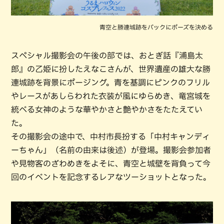
青空と勝連城跡をバックにポーズを決める
スペシャル撮影会の午後の部では、おとぎ話『浦島太
郎』の乙姫に扮したえなこさんが、世界遺産の雄大な勝
連城跡を背景にポージング。青を基調にピンクのフリル
やレースがあしらわれた衣装が風にゆらめき、竜宮城を
統べる女神のような華やかさと艶やかさをたたえてい
た。
その撮影会の途中で、中村市長扮する「中村キャンディ
ーちゃん」（名前の由来は後述）が登場。撮影会参加者
や見物客のざわめきをよそに、青空と城壁を背負って今
回のイベントを記念するレアなツーショットとなった。