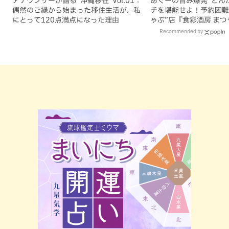
アナウンサーが語る”沖縄移住”Vol.01：
あぐーの旨み爆発“とん
偶然のご縁から始まった移住生活が、私
チを堪能せよ！予約困難
にとって120点満点になった理由
ゃぶ”店『食彩酒房 ま
でオープン（那覇市）
Recommended by