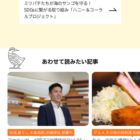
ミツバチたちが海のサンゴを守る！
SDGsに繋がる取り組み「ハニー＆コーラ
ルプロジェクト」
あわせて読みたい記事
地域,暮らし,本島南部,沖縄移住,那覇市
グルメ,その他の肉料理,和