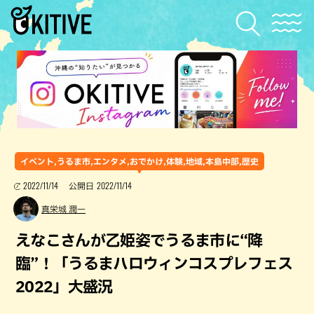
イベント,うるま市,エンタメ,おでかけ,体験,地域,本島中部,歴史
2022/11/14
2022/11/14
公開日
真栄城 潤一
えなこさんが乙姫姿でうるま市に“降
臨”！「うるまハロウィンコスプレフェス
2022」大盛況