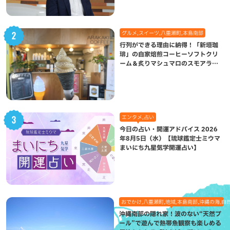
グルメ,スイーツ,八重瀬町,本島南部
行列ができる理由に納得！「新垣珈
琲」の自家焙煎コーヒーソフトクリ
ーム＆炙りマシュマロのスモアラテ
が絶品（八重瀬町）
エンタメ,占い
今日の占い・開運アドバイス 2026
年8月5日（水）【琉球鑑定士ミウマ
まいにち九星気学開運占い】
おでかけ,八重瀬町,地域,本島南部,沖縄の海,自
沖縄南部の隠れ家！波のない“天然プ
ール”で遊んで熱帯魚観察も楽しめる