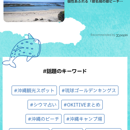
個性あふれる「玻名城の郷ビーチ」
（八重瀬町）
Recommended by
#話題のキーワード
#沖縄観光スポット
#琉球ゴールデンキングス
#シウマ占い
#OKITIVEまとめ
#沖縄のビーチ
#沖縄キャンプ場