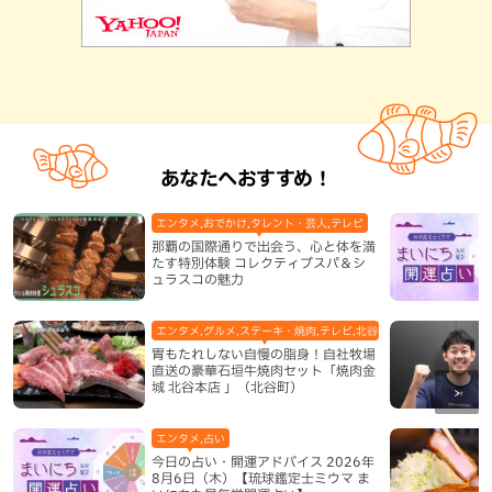
あなたへおすすめ！
エンタメ,おでかけ,タレント・芸人,テレビ
那覇の国際通りで出会う、心と体を満
たす特別体験 コレクティブスパ＆シ
ュラスコの魅力
エンタメ,グルメ,ステーキ・焼肉,テレビ,北谷町,地域,本島中部
胃もたれしない自慢の脂身！自社牧場
直送の豪華石垣牛焼肉セット「焼肉金
城 北谷本店 」（北谷町）
エンタメ,占い
今日の占い・開運アドバイス 2026年
8月6日（木）【琉球鑑定士ミウマ ま