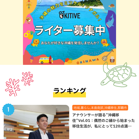
ランキング
地域,暮らし,本島南部,沖縄移住,那覇市
アナウンサーが語る”沖縄移
住”Vol.01：偶然のご縁から始まった
移住生活が、私にとって120点満点
になった理由