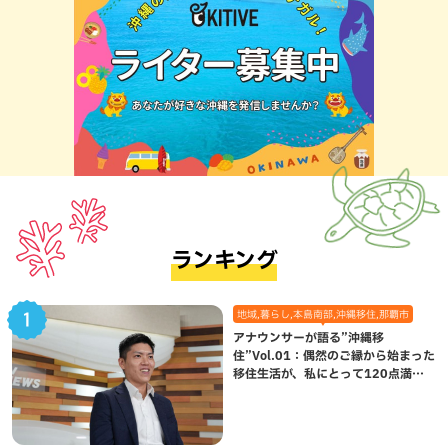
ランキング
地域,暮らし,本島南部,沖縄移住,那覇市
アナウンサーが語る”沖縄移
住”Vol.01：偶然のご縁から始まった
移住生活が、私にとって120点満点
になった理由