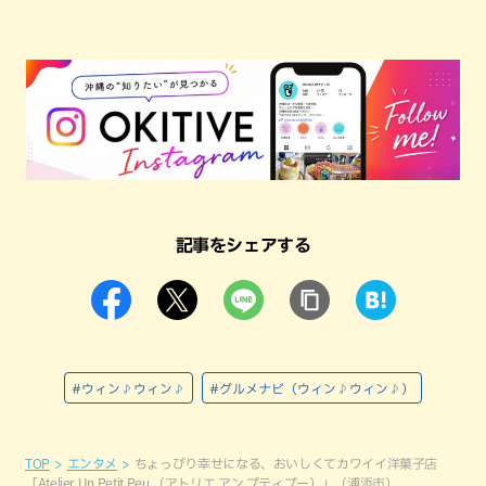
記事をシェアする
#ウィン♪ウィン♪
#グルメナビ（ウィン♪ウィン♪）
TOP
エンタメ
ちょっぴり幸せになる、おいしくてカワイイ洋菓子店
「Atelier Un Petit Peu.（アトリエ アン プティプー）」（浦添市）