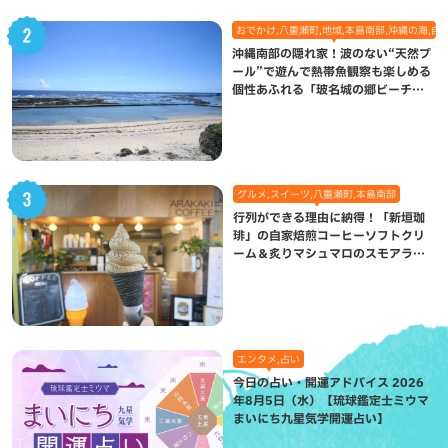
おでかけ,八重瀬町,地域,本島南部,沖縄の海,自
沖縄南部の隠れ家！波のない“天然プ
ール”で遊んで熱帯魚観察も楽しめる
個性あふれる「玻名城の郷ビーチ」
（八重瀬町）
グルメ,スイーツ,八重瀬町,本島南部
行列ができる理由に納得！「新垣珈
琲」の自家焙煎コーヒーソフトクリ
ーム＆炙りマシュマロのスモアラテ
が絶品（八重瀬町）
エンタメ,占い
今日の占い・開運アドバイス 2026
年8月5日（水）【琉球鑑定士ミウマ
まいにち九星気学開運占い】