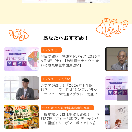
あなたへおすすめ！
エンタメ,占い
今日の占い・開運アドバイス 2026年
8月8日（土）【琉球鑑定士ミウマ ま
いにち九星気学開運占い】
エンタメ,テレビ,占い
シウマが占う！『2026年下半期
は？』キーワードは”シンプル”ラッキ
ーナンバーや開運スポット、開運フー
ドも紹介
おでかけ,グルメ,地域,本島南部,那覇市
「腹が減っては仕事はできぬ！！」7
月27日（月）〜那覇ランチキャンペ
ーン開催！クーポン・ポイント5倍・
限定グッズが当たる12日間