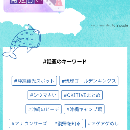
Recommended by
#話題のキーワード
#沖縄観光スポット
#琉球ゴールデンキングス
#シウマ占い
#OKITIVEまとめ
#沖縄のビーチ
#沖縄キャンプ場
#アナウンサーズ
#復帰を知る
#アゲアゲめし