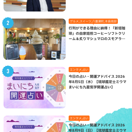
グルメ,スイーツ,八重瀬町,本島南部
行列ができる理由に納得！「新垣珈
琲」の自家焙煎コーヒーソフトクリ
ーム＆炙りマシュマロのスモアラテ
が絶品（八重瀬町）
エンタメ,占い
今日の占い・開運アドバイス 2026
年8月5日（水）【琉球鑑定士ミウマ
まいにち九星気学開運占い】
エンタメ,占い
今日の占い・開運アドバイス 2026
年8月9日（日）【琉球鑑定士ミウマ