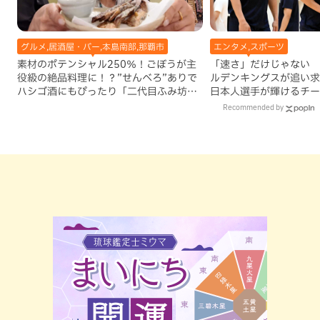
グルメ,居酒屋・バー,本島南部,那覇市
エンタメ,スポーツ
素材のポテンシャル250％！ごぼうが主
「速さ」だけじゃない 
役級の絶品料理に！？”せんべろ”ありで
ルデンキングスが追い求
ハシゴ酒にもぴったり「二代目ふみ坊
日本人選手が輝けるチー
亭」（那覇市）
Recommended by