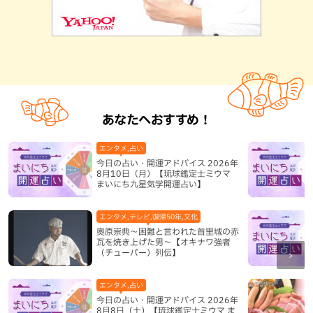
あなたへおすすめ！
エンタメ,占い
今日の占い・開運アドバイス 2026年
8月10日（月）【琉球鑑定士ミウマ
まいにち九星気学開運占い】
エンタメ,テレビ,復帰50年,文化
奥原崇典～困難と言われた首里城の赤
瓦を焼き上げた男～【オキナワ強者
（チューバー）列伝】
エンタメ,占い
今日の占い・開運アドバイス 2026年
8月8日（土）【琉球鑑定士ミウマ ま