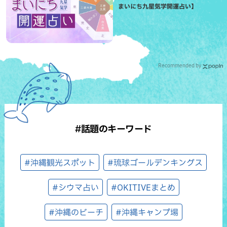
まいにち九星気学開運占い】
Recommended by
#話題のキーワード
#沖縄観光スポット
#琉球ゴールデンキングス
#シウマ占い
#OKITIVEまとめ
#沖縄のビーチ
#沖縄キャンプ場