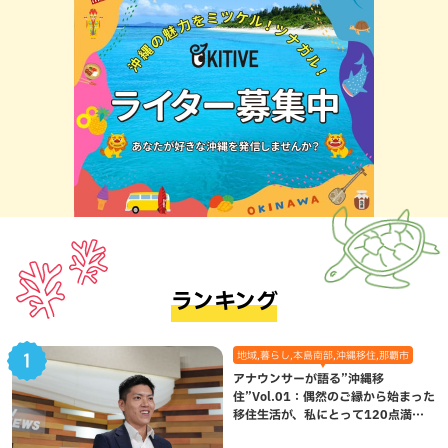
ランキング
地域,暮らし,本島南部,沖縄移住,那覇市
アナウンサーが語る”沖縄移
住”Vol.01：偶然のご縁から始まった
移住生活が、私にとって120点満点
になった理由