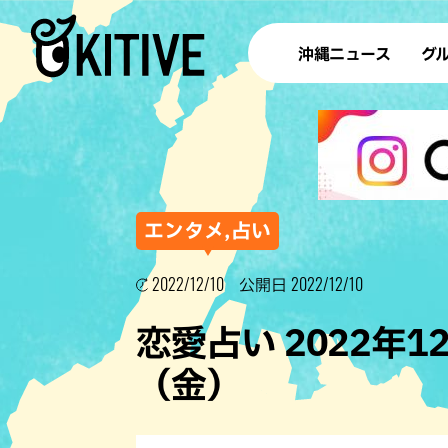
沖縄ニュース
グ
ラ
テイ
すし
沖
エンタメ,占い
2022/12/10
2022/12/10
公開日
洋食・
恋愛占い 2022年1
ステー
（金）
その他
ブッフェ