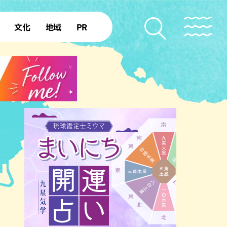
文化
地域
PR
復帰50年
本島北部
本島中部
本島南部
先島諸島
北部離島
南部離島