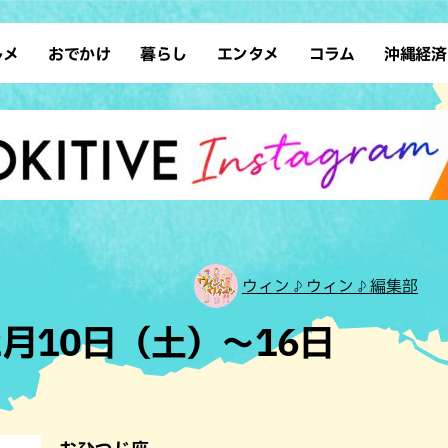
ルメ
おでかけ
暮らし
エンタメ
コラム
沖縄経済
ーメン
デート
沖縄そば
レシピ
スポーツ
ドライブ
SDGs
占い
クアウト
散歩
ファッション
カフェ
タレント・芸人
ソロ活
ローカルニュース
テレビ
・魚料理
自然
和食・日本料理
沖縄移住
イベント
子ども
沖縄旧暦行事
縄料理
歴史
アジア・エスニック
体験
中華
レジャー
イタリアン
アート
ウィン♪ウィン♪編集部
西洋料理
ショッピング
フレンチ
ホテル
2月10日（土）～16日
キ・焼肉
サウナ
焼鳥・串料理
公園
の肉料理
沖縄の海
居酒屋・バー
・バイキング
スイーツ