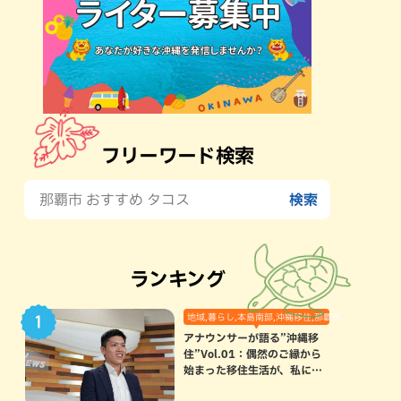
フリーワード検索
ランキング
地域,暮らし,本島南部,沖縄移住,那覇市
アナウンサーが語る”沖縄移
住”Vol.01：偶然のご縁から
始まった移住生活が、私にと
って120点満点になった理由