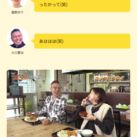
ったかって(笑)
嘉数ゆり
あははは(笑)
大川豊治