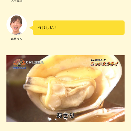
大川豊治
うれしい！
嘉数ゆり