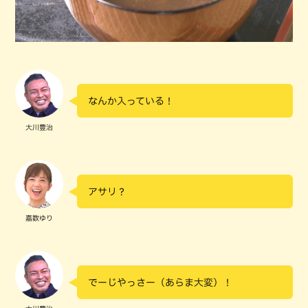
なんか入っている！
大川豊治
アサリ？
嘉数ゆり
でーじやっさー（あらま大変）！