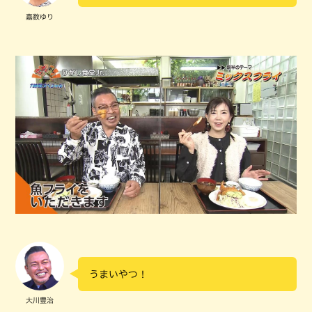
嘉数ゆり
うまいやつ！
大川豊治