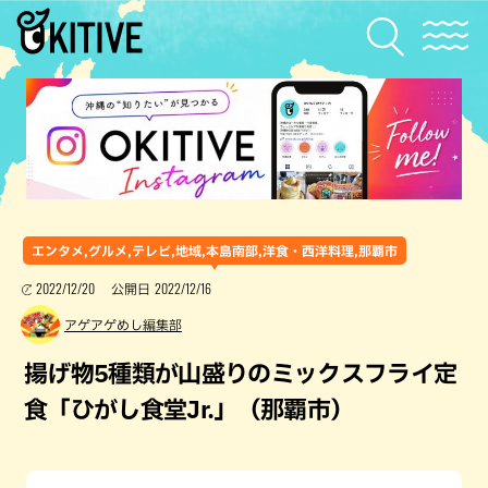
エンタメ,グルメ,テレビ,地域,本島南部,洋食・西洋料理,那覇市
2022/12/20
2022/12/16
公開日
アゲアゲめし編集部
揚げ物5種類が山盛りのミックスフライ定
食「ひがし食堂Jr.」（那覇市）