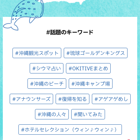
#話題のキーワード
#沖縄観光スポット
#琉球ゴールデンキングス
#シウマ占い
#OKITIVEまとめ
#沖縄のビーチ
#沖縄キャンプ場
#アナウンサーズ
#復帰を知る
#アゲアゲめし
#沖縄の人々
#聞いてみた
#ホテルセレクション（ウィン♪ウィン♪）