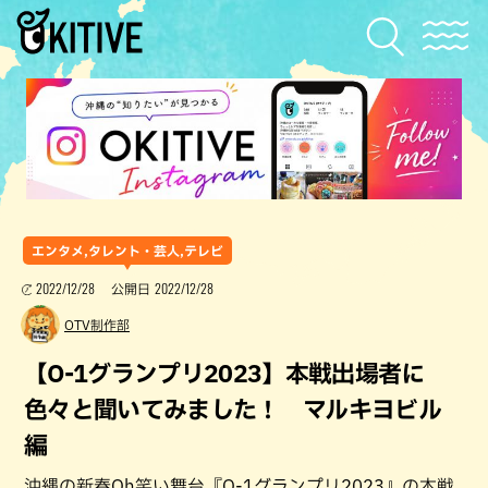
エンタメ,タレント・芸人,テレビ
2022/12/28
2022/12/28
公開日
OTV制作部
【O-1グランプリ2023】本戦出場者に
色々と聞いてみました！ マルキヨビル
編
沖縄の新春Oh笑い舞台『O-1グランプリ2023』の本戦