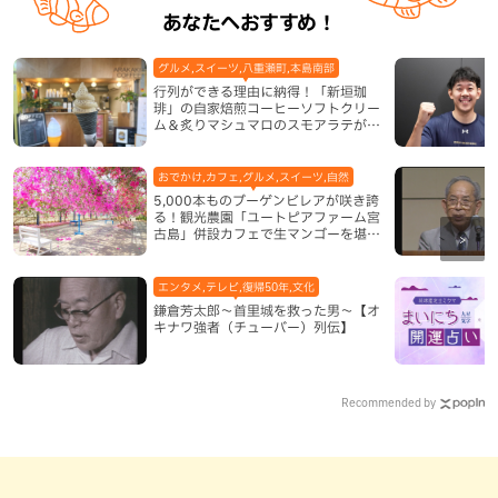
あなたへおすすめ！
グルメ,スイーツ,八重瀬町,本島南部
行列ができる理由に納得！「新垣珈
琲」の自家焙煎コーヒーソフトクリー
ム＆炙りマシュマロのスモアラテが絶
品（八重瀬町）
おでかけ,カフェ,グルメ,スイーツ,自然
5,000本ものブーゲンビレアが咲き誇
る！観光農園「ユートピアファーム宮
古島」併設カフェで生マンゴーを堪能
（宮古島）
エンタメ,テレビ,復帰50年,文化
鎌倉芳太郎～首里城を救った男～【オ
キナワ強者（チューバー）列伝】
Recommended by