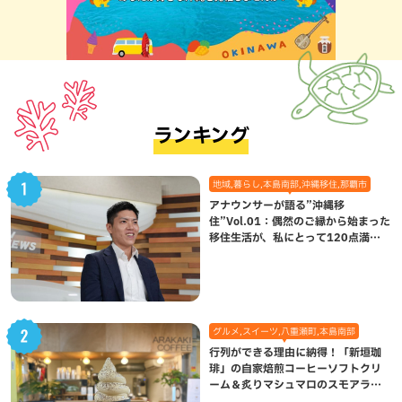
ランキング
地域,暮らし,本島南部,沖縄移住,那覇市
アナウンサーが語る”沖縄移
住”Vol.01：偶然のご縁から始まった
移住生活が、私にとって120点満点
になった理由
グルメ,スイーツ,八重瀬町,本島南部
行列ができる理由に納得！「新垣珈
琲」の自家焙煎コーヒーソフトクリ
ーム＆炙りマシュマロのスモアラテ
が絶品（八重瀬町）