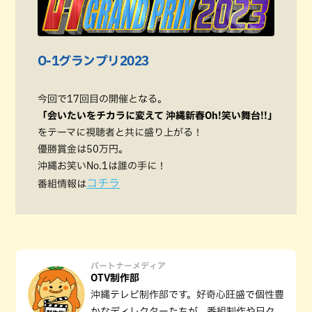
O-1グランプリ2023
今回で17回目の開催となる。
「会いたいをチカラに変えて 沖縄新春Oh!笑い舞台!!｣
をテーマに視聴者と共に盛り上がる！
優勝賞金は50万円。
沖縄お笑いNo.1は誰の手に！
コチラ
番組情報は
パートナーメディア
OTV制作部
沖縄テレビ制作部です。好奇心旺盛で個性豊
かなディレクターたちが、番組制作や日々