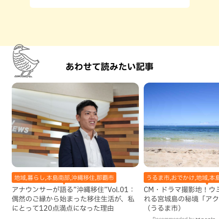
あわせて読みたい記事
地域,暮らし,本島南部,沖縄移住,那覇市
うるま市,おでかけ,地域,本
アナウンサーが語る”沖縄移住”Vol.01：
CM・ドラマ撮影地！ウ
偶然のご縁から始まった移住生活が、私
れる宮城島の秘境「アク
にとって120点満点になった理由
（うるま市）
Recommended by