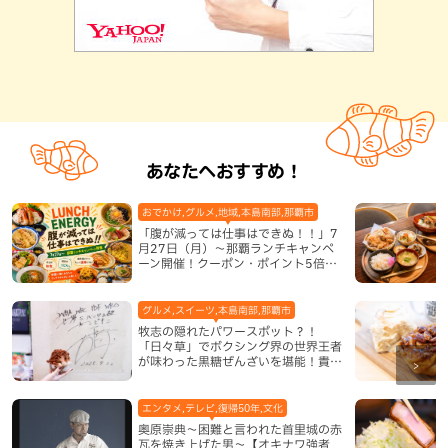
あなたへおすすめ！
おでかけ,グルメ,地域,本島南部,那覇市
「腹が減っては仕事はできぬ！！」7
月27日（月）〜那覇ランチキャンペ
ーン開催！クーポン・ポイント5倍・
限定グッズが当たる12日間
グルメ,スイーツ,本島南部,那覇市
牧志の隠れたパワースポット？！
「日々草」でボクシング界の世界王者
が味わった黒糖ぜんざいを堪能！貴重
なサインと手作りケーキも要チェック
（那覇市）
エンタメ,テレビ,復帰50年,文化
奥原崇典～困難と言われた首里城の赤
瓦を焼き上げた男～【オキナワ強者