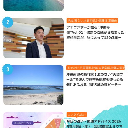
地域,暮らし,本島南部,沖縄移住,那覇市
アナウンサーが語る”沖縄移
住”Vol.01：偶然のご縁から始まった
移住生活が、私にとって120点満点
になった理由
おでかけ,八重瀬町,地域,本島南部,沖縄の海,自
沖縄南部の隠れ家！波のない“天然プ
ール”で遊んで熱帯魚観察も楽しめる
個性あふれる「玻名城の郷ビーチ」
（八重瀬町）
エンタメ,占い
今日の占い・開運アドバイス 2026
年8月5日（水）【琉球鑑定士ミウマ