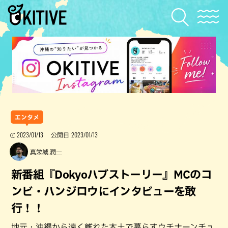
エンタメ
2023/01/13
2023/01/13
公開日
真栄城 潤一
新番組『Dokyoハブストーリー』MCのコ
ンビ・ハンジロウにインタビューを敢
行！！
地元・沖縄から遠く離れた本土で暮らすウチナーンチュ