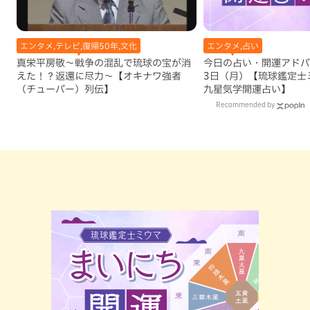
エンタメ,テレビ,復帰50年,文化
エンタメ,占い
真栄平房敬～戦争の混乱で琉球の宝が消
今日の占い・開運アドバイ
えた！？返還に尽力～【オキナワ強者
3日（月）【琉球鑑定士
（チューバー）列伝】
九星気学開運占い】
Recommended by