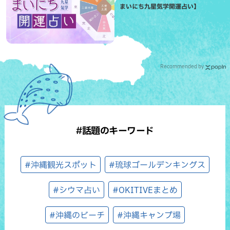
まいにち九星気学開運占い】
Recommended by
#話題のキーワード
#沖縄観光スポット
#琉球ゴールデンキングス
#シウマ占い
#OKITIVEまとめ
#沖縄のビーチ
#沖縄キャンプ場