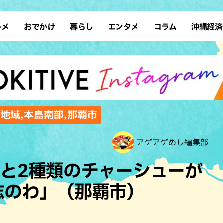
ルメ
おでかけ
暮らし
エンタメ
コラム
沖縄経済
ーメン
デート
沖縄そば
レシピ
スポーツ
ドライブ
SDGs
占い
クアウト
散歩
ファッション
カフェ
タレント・芸人
ソロ活
ローカルニュース
テレビ
・魚料理
自然
和食・日本料理
沖縄移住
イベント
子ども
沖縄旧暦行事
縄料理
歴史
アジア・エスニック
体験
,地域,本島南部,那覇市
中華
レジャー
イタリアン
アート
アゲアゲめし編集部
西洋料理
ショッピング
フレンチ
ホテル
と2種類のチャーシューが
キ・焼肉
サウナ
焼鳥・串料理
公園
志のわ」（那覇市）
の肉料理
沖縄の海
居酒屋・バー
・バイキング
スイーツ