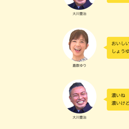
大川豊治
おいし
しょう
嘉数ゆり
濃いね
濃いけ
大川豊治