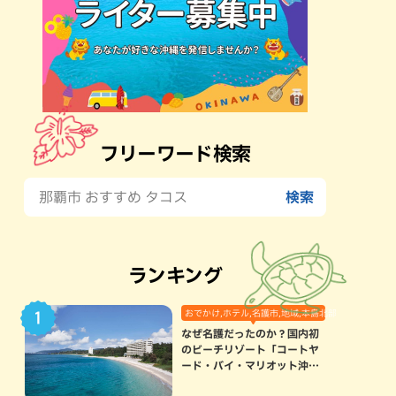
フリーワード検索
ランキング
おでかけ,ホテル,名護市,地域,本島北部
なぜ名護だったのか？国内初
のビーチリゾート「コートヤ
ード・バイ・マリオット沖縄
リゾート」に込められた想い