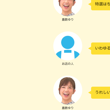
特選は
嘉数ゆり
いわゆ
お店の人
うれし
嘉数ゆり