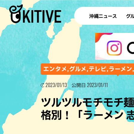
沖縄ニュース
グ
ラ
テイ
すし
沖
エンタメ,グルメ,テレビ,ラーメン
2023/01/13
2023/01/11
公開日
洋食・
ツルツルモチモチ麺
ステー
格別！「ラーメン 
その他
ブッフェ