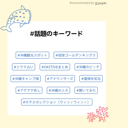
Recommended by
#話題のキーワード
#沖縄観光スポット
#琉球ゴールデンキングス
#シウマ占い
#OKITIVEまとめ
#沖縄のビーチ
#沖縄キャンプ場
#アナウンサーズ
#復帰を知る
#アゲアゲめし
#沖縄の人々
#聞いてみた
#ホテルセレクション（ウィン♪ウィン♪）