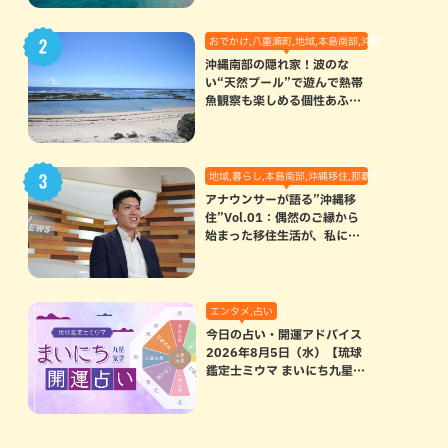
おでかけ,八重瀬町,地域,本島南部,沖縄の海,自然
沖縄南部の隠れ家！波のな
い“天然プール”で遊んで熱帯
魚観察も楽しめる個性あふれ
る「玻名城の郷ビーチ」（八
重瀬町）
地域,暮らし,本島南部,沖縄移住,那覇市
アナウンサーが語る”沖縄移
住”Vol.01：偶然のご縁から
始まった移住生活が、私にと
って120点満点になった理由
エンタメ,占い
今日の占い・開運アドバイス
2026年8月5日（水）【琉球
鑑定士ミウマ まいにち九星気
学開運占い】