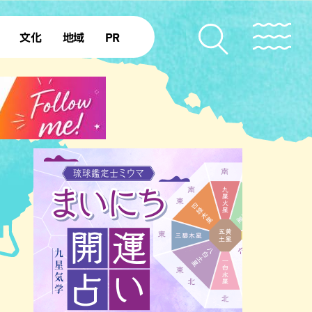
文化
地域
PR
復帰50年
本島北部
本島中部
本島南部
先島諸島
北部離島
南部離島