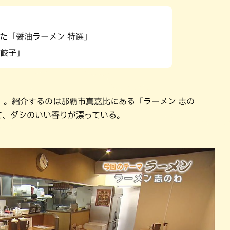
パン
カレー
バーガー
タコス・タコライス
た「醤油ラーメン 特選」
餃子」
」。紹介するのは那覇市真嘉比にある「ラーメン 志の
て、ダシのいい香りが漂っている。