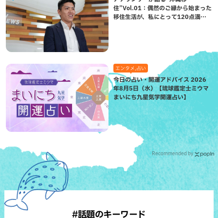
住”Vol.01：偶然のご縁から始まった
移住生活が、私にとって120点満点
になった理由
エンタメ,占い
今日の占い・開運アドバイス 2026
年8月5日（水）【琉球鑑定士ミウマ
まいにち九星気学開運占い】
Recommended by
#話題のキーワード