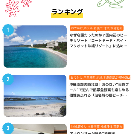
ランキング
おでかけ,ホテル,名護市,地域,本島北部
なぜ名護だったのか？国内初のビー
チリゾート「コートヤード・バイ・
マリオット沖縄リゾート」に込めら
れた想い
おでかけ,八重瀬町,地域,本島南部,沖縄の海,自
沖縄南部の隠れ家！波のない“天然プ
ール”で遊んで熱帯魚観察も楽しめる
個性あふれる「玻名城の郷ビーチ」
（八重瀬町）
地域,暮らし,本島南部,沖縄移住,那覇市
アナウンサーが語る”沖縄移