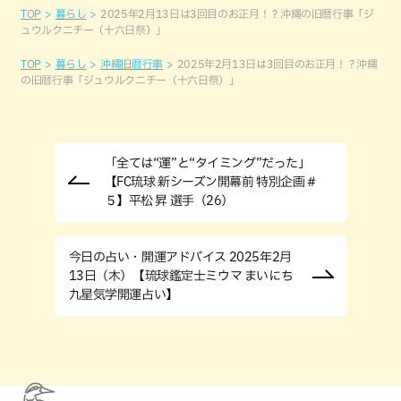
TOP
暮らし
2025年2月13日は3回目のお正月！？沖縄の旧暦行事「ジ
ュウルクニチー（十六日祭）」
TOP
暮らし
沖縄旧暦行事
2025年2月13日は3回目のお正月！？沖縄
の旧暦行事「ジュウルクニチー（十六日祭）」
「全ては“運”と“タイミング”だった」
【FC琉球 新シーズン開幕前 特別企画＃
５】平松 昇 選手（26）
今日の占い・開運アドバイス 2025年2月
13日（木）【琉球鑑定士ミウマ まいにち
九星気学開運占い】