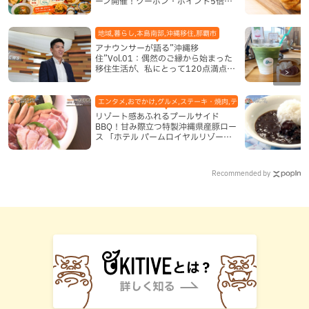
ーン開催！クーポン・ポイント5倍・
限定グッズが当たる12日間
地域,暮らし,本島南部,沖縄移住,那覇市
アナウンサーが語る”沖縄移
住”Vol.01：偶然のご縁から始まった
移住生活が、私にとって120点満点に
なった理由
エンタメ,おでかけ,グルメ,ステーキ・焼肉,テレビ,ホテル,地域,本島
リゾート感あふれるプールサイド
BBQ！甘み際立つ特製沖縄県産豚ロー
ス 「ホテル パームロイヤルリゾート
国際通り」（那覇市）
Recommended by