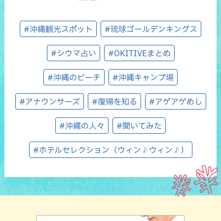
#沖縄観光スポット
#琉球ゴールデンキングス
#シウマ占い
#OKITIVEまとめ
#沖縄のビーチ
#沖縄キャンプ場
#アナウンサーズ
#復帰を知る
#アゲアゲめし
#沖縄の人々
#聞いてみた
#ホテルセレクション（ウィン♪ウィン♪）