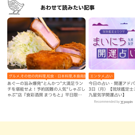
あわせて読みたい記事
グルメ,その他の肉料理,和食・日本料理,本島南部,那覇市
エンタメ,占い
あぐーの旨み爆発“とんかつ”大満足ラン
今日の占い・開運アドバイ
チを堪能せよ！予約困難の人気“しゃぶし
3日（月）【琉球鑑定士
ゃぶ”店『食彩酒房 まつもと』平日限定
九星気学開運占い】
でオープン（那覇市）
Recommended by