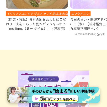
イタリアン,エンタメ,グルメ,テレビ,地域,本島南部,浦添市
エンタメ,占い
【閉店・移転】食材の組み合わせにこだ
今日の占い・開運アドバイ
わり工夫をこらした創作パスタを味わう
6日（木）【琉球鑑定士
「me time.（ミー タイム）」（浦添市）
九星気学開運占い】
Recommended by