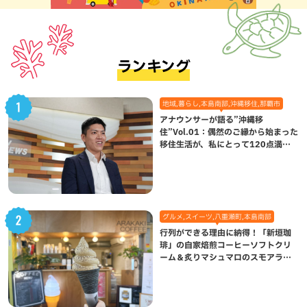
ランキング
地域,暮らし,本島南部,沖縄移住,那覇市
アナウンサーが語る”沖縄移
住”Vol.01：偶然のご縁から始まった
移住生活が、私にとって120点満点
になった理由
グルメ,スイーツ,八重瀬町,本島南部
行列ができる理由に納得！「新垣珈
琲」の自家焙煎コーヒーソフトクリ
ーム＆炙りマシュマロのスモアラテ
が絶品（八重瀬町）