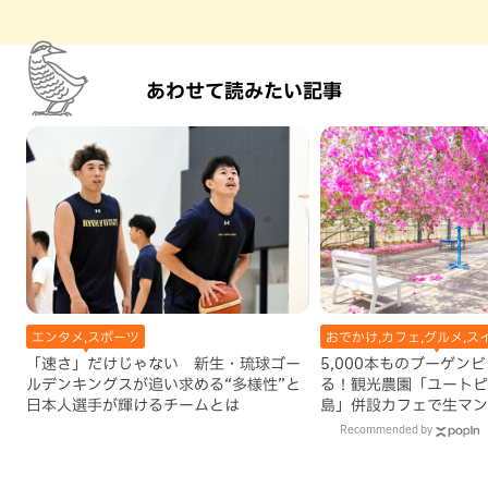
あわせて読みたい記事
エンタメ,スポーツ
おでかけ,カフェ,グルメ,ス
「速さ」だけじゃない 新生・琉球ゴー
5,000本ものブーゲン
ルデンキングスが追い求める“多様性”と
る！観光農園「ユートピ
日本人選手が輝けるチームとは
島」併設カフェで生マン
古島）
Recommended by