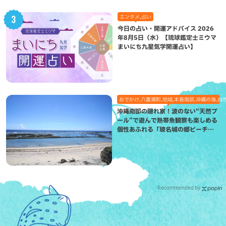
エンタメ,占い
今日の占い・開運アドバイス 2026
年8月5日（水）【琉球鑑定士ミウマ
まいにち九星気学開運占い】
おでかけ,八重瀬町,地域,本島南部,沖縄の海,自
沖縄南部の隠れ家！波のない“天然プ
ール”で遊んで熱帯魚観察も楽しめる
個性あふれる「玻名城の郷ビーチ」
（八重瀬町）
Recommended by