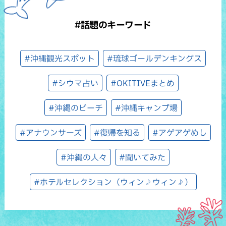
#話題のキーワード
#沖縄観光スポット
#琉球ゴールデンキングス
#シウマ占い
#OKITIVEまとめ
#沖縄のビーチ
#沖縄キャンプ場
#アナウンサーズ
#復帰を知る
#アゲアゲめし
#沖縄の人々
#聞いてみた
#ホテルセレクション（ウィン♪ウィン♪）