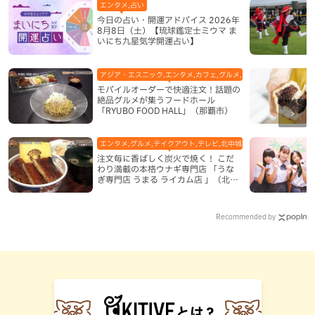
エンタメ,占い
今日の占い・開運アドバイス 2026年
8月8日（土）【琉球鑑定士ミウマ ま
いにち九星気学開運占い】
アジア・エスニック,エンタメ,カフェ,グルメ,テレビ,中華,地域,本島
モバイルオーダーで快適注文！話題の
絶品グルメが集うフードホール
「RYUBO FOOD HALL」（那覇市）
エンタメ,グルメ,テイクアウト,テレビ,北中城村,和食・日本料理,地
注文毎に香ばしく炭火で焼く！ こだ
わり満載の本格ウナギ専門店 「うな
ぎ専門店 うまる ライカム店 」（北中
城村）
Recommended by