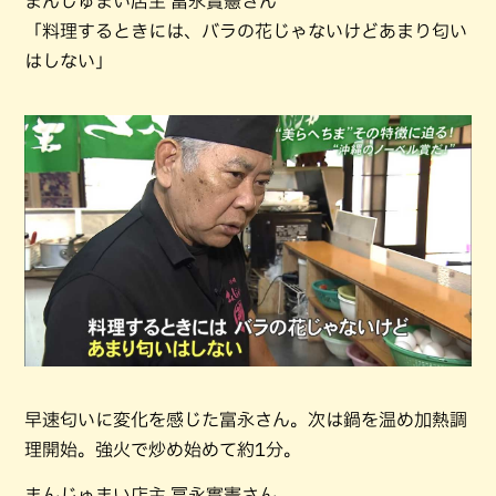
まんじゅまい店主 冨永實憲さん
「料理するときには、バラの花じゃないけどあまり匂い
はしない」
早速匂いに変化を感じた富永さん。次は鍋を温め加熱調
理開始。強火で炒め始めて約1分。
まんじゅまい店主 冨永實憲さん