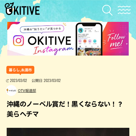
暮らし,糸満市
2023/03/02
2023/03/02
公開日
OTV報道部
沖縄のノーベル賞だ！黒くならない！？
美らヘチマ