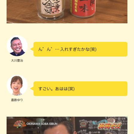
ん゛ん゛… 入れすぎたかな(笑)
大川豊治
すごい。あはは(笑)
嘉数ゆり