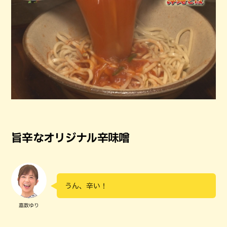
旨辛なオリジナル辛味噌
うん、辛い！
嘉数ゆり