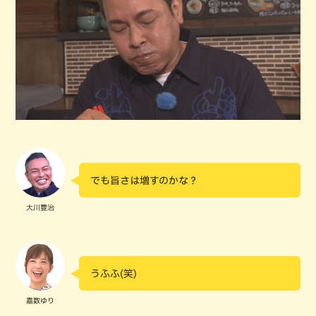
でも旨さは増すのかな？
大川豊治
うふふ(笑)
嘉数ゆり