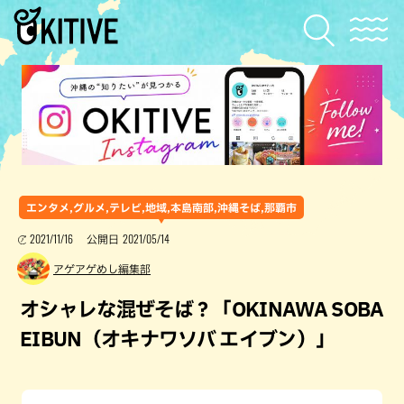
エンタメ,グルメ,テレビ,地域,本島南部,沖縄そば,那覇市
2021/11/16
2021/05/14
公開日
アゲアゲめし編集部
オシャレな混ぜそば？「OKINAWA SOBA
EIBUN（オキナワソバ エイブン）」