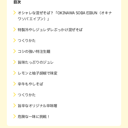
目次
オシャレな混ぜそば？「OKINAWA SOBA EIBUN（オキナ
ワソバ エイブン）」
特製冷やしジュレダレぶっかけ混ぜそば
つくりかた
コシの強い特注生麺
旨味たっぷりのジュレ
レモンと柚子胡椒で味変
辛牛もやしそば
つくりかた
旨辛なオリジナル辛味噌
危険な一味に挑戦！