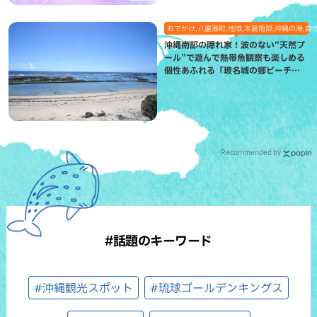
おでかけ,八重瀬町,地域,本島南部,沖縄の海,自
沖縄南部の隠れ家！波のない“天然プ
ール”で遊んで熱帯魚観察も楽しめる
個性あふれる「玻名城の郷ビーチ」
（八重瀬町）
Recommended by
#話題のキーワード
#沖縄観光スポット
#琉球ゴールデンキングス