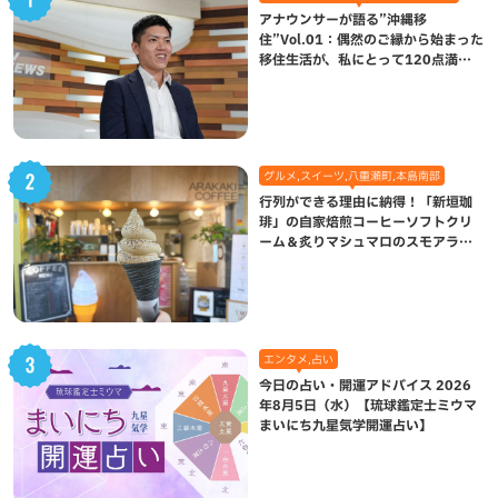
アナウンサーが語る”沖縄移
住”Vol.01：偶然のご縁から始まった
移住生活が、私にとって120点満点
になった理由
グルメ,スイーツ,八重瀬町,本島南部
行列ができる理由に納得！「新垣珈
琲」の自家焙煎コーヒーソフトクリ
ーム＆炙りマシュマロのスモアラテ
が絶品（八重瀬町）
エンタメ,占い
今日の占い・開運アドバイス 2026
年8月5日（水）【琉球鑑定士ミウマ
まいにち九星気学開運占い】