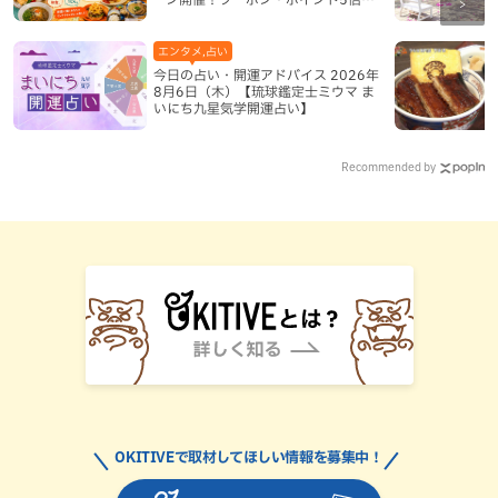
限定グッズが当たる12日間
エンタメ,占い
今日の占い・開運アドバイス 2026年
8月6日（木）【琉球鑑定士ミウマ ま
いにち九星気学開運占い】
Recommended by
OKITIVEで取材してほしい情報を募集中！