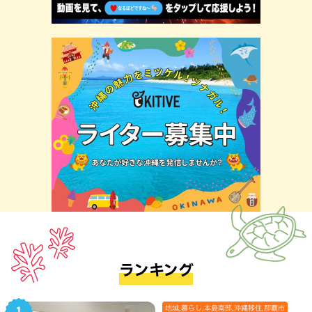
ランキング
地域,暮らし,本島南部,沖縄移住,那覇市