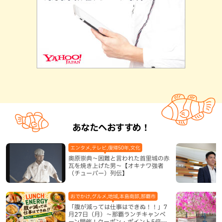
あなたへおすすめ！
エンタメ,テレビ,復帰50年,文化
奥原崇典～困難と言われた首里城の赤
瓦を焼き上げた男～【オキナワ強者
（チューバー）列伝】
おでかけ,グルメ,地域,本島南部,那覇市
「腹が減っては仕事はできぬ！！」7
月27日（月）〜那覇ランチキャンペ
ーン開催！クーポン・ポイント5倍・