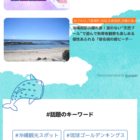
おでかけ,八重瀬町,地域,本島南部,沖縄の海,自
沖縄南部の隠れ家！波のない“天然プ
ール”で遊んで熱帯魚観察も楽しめる
個性あふれる「玻名城の郷ビーチ」
（八重瀬町）
Recommended by
#話題のキーワード
#沖縄観光スポット
#琉球ゴールデンキングス