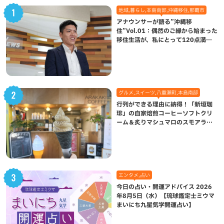
地域,暮らし,本島南部,沖縄移住,那覇市
アナウンサーが語る”沖縄移
住”Vol.01：偶然のご縁から始まった
移住生活が、私にとって120点満点
になった理由
グルメ,スイーツ,八重瀬町,本島南部
行列ができる理由に納得！「新垣珈
琲」の自家焙煎コーヒーソフトクリ
ーム＆炙りマシュマロのスモアラテ
が絶品（八重瀬町）
エンタメ,占い
今日の占い・開運アドバイス 2026
年8月5日（水）【琉球鑑定士ミウマ
まいにち九星気学開運占い】