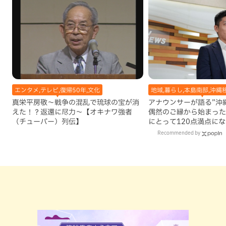
エンタメ,テレビ,復帰50年,文化
地域,暮らし,本島南部,沖縄
真栄平房敬～戦争の混乱で琉球の宝が消
アナウンサーが語る”沖縄移
えた！？返還に尽力～【オキナワ強者
偶然のご縁から始まった
（チューバー）列伝】
にとって120点満点に
Recommended by