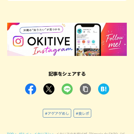
記事をシェアする
#アゲアゲめし
#食レポ
TOP
グルメ
イタリアン
イタリアの本格ピザ「Pizzeria da ENZO（ピ