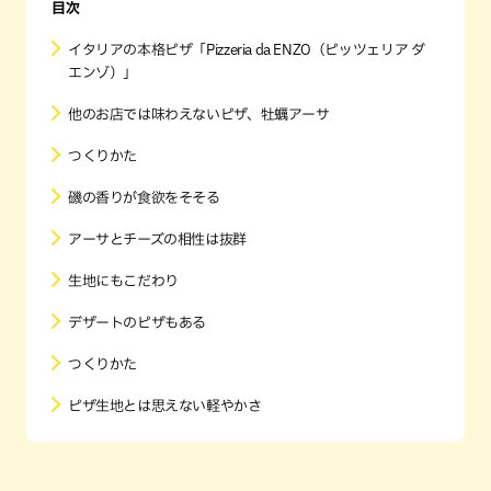
目次
イタリアの本格ピザ「Pizzeria da ENZO（ピッツェリア ダ
エンゾ）」
他のお店では味わえないピザ、牡蠣アーサ
つくりかた
磯の香りが食欲をそそる
アーサとチーズの相性は抜群
生地にもこだわり
デザートのピザもある
つくりかた
ピザ生地とは思えない軽やかさ