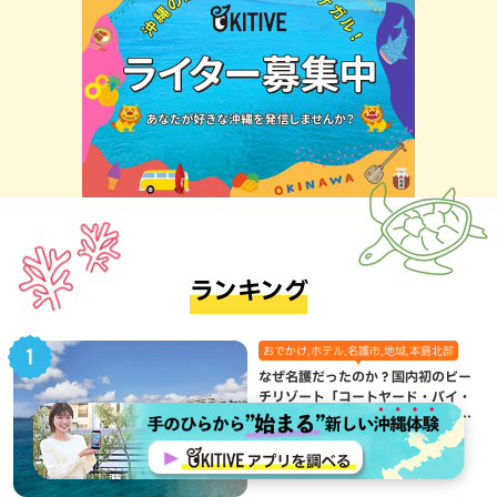
ランキング
おでかけ,ホテル,名護市,地域,本島北部
なぜ名護だったのか？国内初のビー
チリゾート「コートヤード・バイ・
マリオット沖縄リゾート」に込めら
れた想い