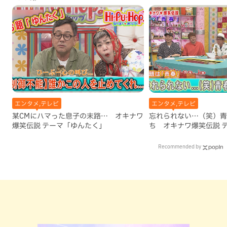
エンタメ,テレビ
エンタメ,テレビ
某CMにハマった息子の末路… オキナワ
忘れられない…（笑）青
爆笑伝説 テーマ「ゆんたく」
ち オキナワ爆笑伝説 
Recommended by