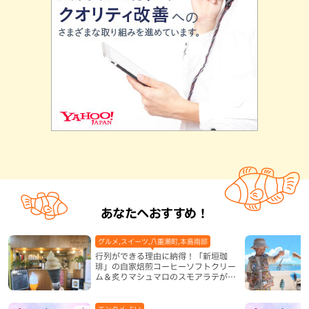
あなたへおすすめ！
グルメ,スイーツ,八重瀬町,本島南部
行列ができる理由に納得！「新垣珈
琲」の自家焙煎コーヒーソフトクリー
ム＆炙りマシュマロのスモアラテが絶
品（八重瀬町）