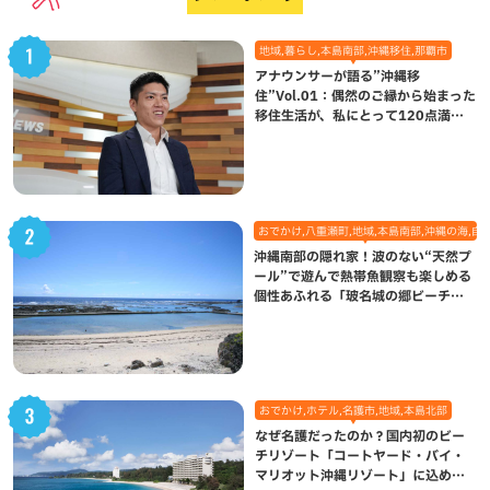
地域,暮らし,本島南部,沖縄移住,那覇市
アナウンサーが語る”沖縄移
住”Vol.01：偶然のご縁から始まった
移住生活が、私にとって120点満点
になった理由
おでかけ,八重瀬町,地域,本島南部,沖縄の海,自
沖縄南部の隠れ家！波のない“天然プ
ール”で遊んで熱帯魚観察も楽しめる
個性あふれる「玻名城の郷ビーチ」
（八重瀬町）
おでかけ,ホテル,名護市,地域,本島北部
なぜ名護だったのか？国内初のビー
チリゾート「コートヤード・バイ・
マリオット沖縄リゾート」に込めら