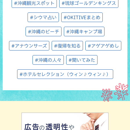
#沖縄観光スポット
#琉球ゴールデンキングス
#シウマ占い
#OKITIVEまとめ
#沖縄のビーチ
#沖縄キャンプ場
#アナウンサーズ
#復帰を知る
#アゲアゲめし
#沖縄の人々
#聞いてみた
#ホテルセレクション（ウィン♪ウィン♪）