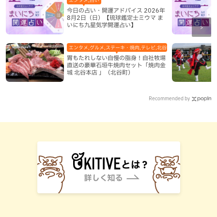
エンタメ,占い
今日の占い・開運アドバイス 2026年
8月2日（日）【琉球鑑定士ミウマ ま
いにち九星気学開運占い】
エンタメ,グルメ,ステーキ・焼肉,テレビ,北谷町,地域,本島中部
胃もたれしない自慢の脂身！自社牧場
直送の豪華石垣牛焼肉セット「焼肉金
城 北谷本店 」（北谷町）
Recommended by