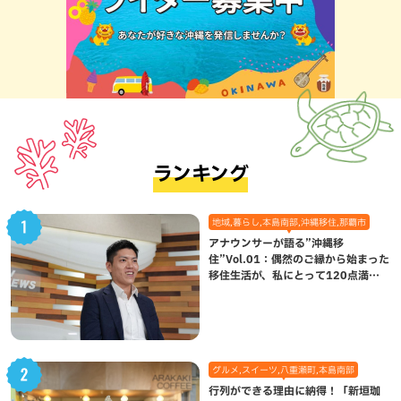
ランキング
地域,暮らし,本島南部,沖縄移住,那覇市
アナウンサーが語る”沖縄移
住”Vol.01：偶然のご縁から始まった
移住生活が、私にとって120点満点
になった理由
グルメ,スイーツ,八重瀬町,本島南部
行列ができる理由に納得！「新垣珈