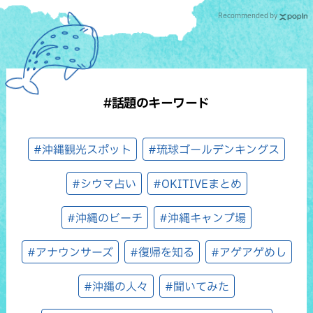
Recommended by
#話題のキーワード
#沖縄観光スポット
#琉球ゴールデンキングス
#シウマ占い
#OKITIVEまとめ
#沖縄のビーチ
#沖縄キャンプ場
#アナウンサーズ
#復帰を知る
#アゲアゲめし
#沖縄の人々
#聞いてみた