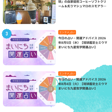
琲」の自家焙煎コーヒーソフトクリ
ーム＆炙りマシュマロのスモアラテ
が絶品（八重瀬町）
エンタメ,占い
今日の占い・開運アドバイス 2026
年8月5日（水）【琉球鑑定士ミウマ
まいにち九星気学開運占い】
エンタメ,占い
今日の占い・開運アドバイス 2026
年8月4日（火）【琉球鑑定士ミウマ
まいにち九星気学開運占い】