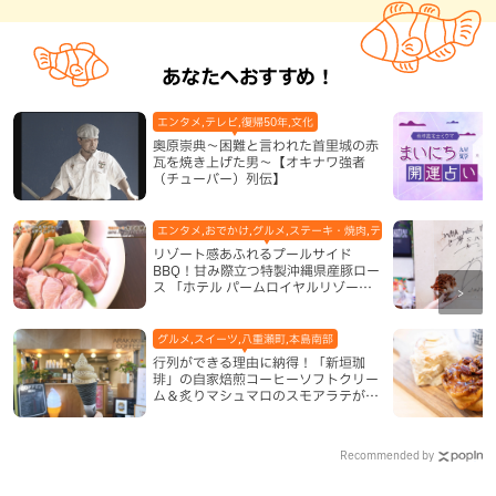
あなたへおすすめ！
エンタメ,テレビ,復帰50年,文化
奥原崇典～困難と言われた首里城の赤
瓦を焼き上げた男～【オキナワ強者
（チューバー）列伝】
エンタメ,おでかけ,グルメ,ステーキ・焼肉,テレビ,ホテル,地域,本島
リゾート感あふれるプールサイド
BBQ！甘み際立つ特製沖縄県産豚ロー
ス 「ホテル パームロイヤルリゾート
国際通り」（那覇市）
グルメ,スイーツ,八重瀬町,本島南部
行列ができる理由に納得！「新垣珈
琲」の自家焙煎コーヒーソフトクリー
ム＆炙りマシュマロのスモアラテが絶
品（八重瀬町）
Recommended by