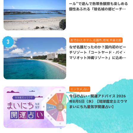
ール”で遊んで熱帯魚観察も楽しめる
個性あふれる「玻名城の郷ビーチ」
（八重瀬町）
おでかけ,ホテル,名護市,地域,本島北部
なぜ名護だったのか？国内初のビー
チリゾート「コートヤード・バイ・
マリオット沖縄リゾート」に込めら
れた想い
エンタメ,占い
今日の占い・開運アドバイス 2026
年8月5日（水）【琉球鑑定士ミウマ
まいにち九星気学開運占い】