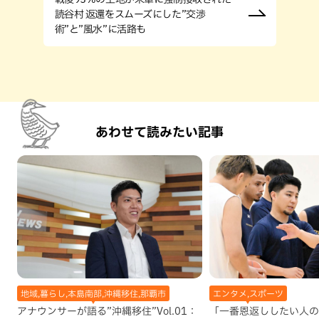
読谷村 返還をスムーズにした”交渉
術”と”風水”に活路も
あわせて読みたい記事
地域,暮らし,本島南部,沖縄移住,那覇市
エンタメ,スポーツ
アナウンサーが語る”沖縄移住”Vol.01：
「一番恩返ししたい人の