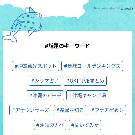
Recommended by
#話題のキーワード
#沖縄観光スポット
#琉球ゴールデンキングス
#シウマ占い
#OKITIVEまとめ
#沖縄のビーチ
#沖縄キャンプ場
#アナウンサーズ
#復帰を知る
#アゲアゲめし
#沖縄の人々
#聞いてみた