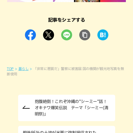
記事をシェアする
TOP
暮らし
「非常に悪質だ」警察に被害届 国の機関が観光地写真を無
断使用
抱腹絶倒！これぞ沖縄の”シーミー”話！
オキナワ爆笑伝説 テーマ「シーミー(清
明祭)」
戦後95%の土地が米軍に強制接収された