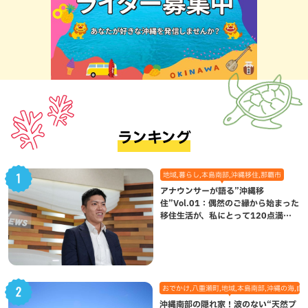
ランキング
地域,暮らし,本島南部,沖縄移住,那覇市
アナウンサーが語る”沖縄移
住”Vol.01：偶然のご縁から始まった
移住生活が、私にとって120点満点
になった理由
おでかけ,八重瀬町,地域,本島南部,沖縄の海,自
沖縄南部の隠れ家！波のない“天然プ