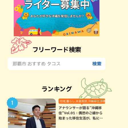
フリーワード検索
ランキング
地域,暮らし,本島南部,沖縄移住,那覇市
アナウンサーが語る”沖縄移
住”Vol.01：偶然のご縁から
始まった移住生活が、私にと
って120点満点になった理由