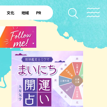
文化
地域
PR
復帰50年
本島北部
本島中部
本島南部
先島諸島
北部離島
南部離島