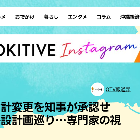
ルメ
おでかけ
暮らし
エンタメ
コラム
沖縄経済
ーメン
デート
沖縄そば
レシピ
スポーツ
ドライブ
SDGs
占い
クアウト
散歩
ファッション
カフェ
タレント・芸人
ソロ活
ローカルニュース
テレビ
・魚料理
自然
和食・日本料理
沖縄移住
イベント
子ども
沖縄旧暦行事
縄料理
歴史
アジア・エスニック
体験
中華
レジャー
イタリアン
アート
OTV報道部
西洋料理
ショッピング
フレンチ
ホテル
設計変更を知事が承認せ
キ・焼肉
サウナ
焼鳥・串料理
公園
移設計画巡り…専門家の視
の肉料理
沖縄の海
居酒屋・バー
・バイキング
スイーツ