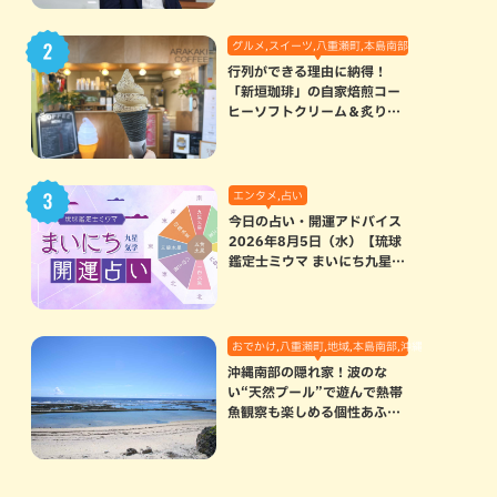
グルメ,スイーツ,八重瀬町,本島南部
行列ができる理由に納得！
「新垣珈琲」の自家焙煎コー
ヒーソフトクリーム＆炙りマ
シュマロのスモアラテが絶品
（八重瀬町）
エンタメ,占い
今日の占い・開運アドバイス
2026年8月5日（水）【琉球
鑑定士ミウマ まいにち九星気
学開運占い】
おでかけ,八重瀬町,地域,本島南部,沖縄の海,自然
沖縄南部の隠れ家！波のな
い“天然プール”で遊んで熱帯
魚観察も楽しめる個性あふれ
る「玻名城の郷ビーチ」（八
重瀬町）