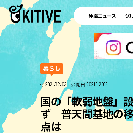
沖縄ニュース
グ
ラ
テイ
すし
沖
暮らし
2021/12/03
2021/12/03
公開日
洋食・
国の「軟弱地盤」
ステー
ず 普天間基地の
その他
点は
ブッフェ