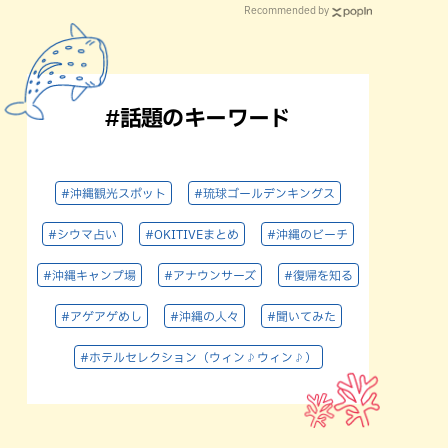
Recommended by
#話題のキーワード
#沖縄観光スポット
#琉球ゴールデンキングス
#シウマ占い
#OKITIVEまとめ
#沖縄のビーチ
#沖縄キャンプ場
#アナウンサーズ
#復帰を知る
#アゲアゲめし
#沖縄の人々
#聞いてみた
#ホテルセレクション（ウィン♪ウィン♪）