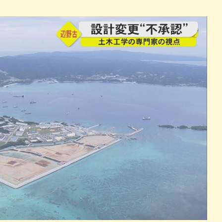
パン
カレー
バーガー
タコス・タコライス