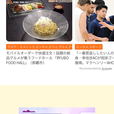
アジア・エスニック,エンタメ,カフェ,グルメ,テレビ,中華,地域,本島南部,洋食
エンタメ,スポーツ
モバイルオーダーで快適注文！話題の絶
「一番恩返ししたい人の
品グルメが集うフードホール 「RYUBO
身・幸地渉ACが琉球ゴ
FOOD HALL」（那覇市）
復帰。マクヘンリーAH
理由
Recommended by