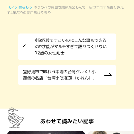
TOP
暮らし
ゆりの花の純白な絨毯を楽しんで 新型コロナを乗り越え
て4年ぶりの伊江島ゆり祭り
剣道7段ですごいのにこんな事もできる
の!?才能がマルチすぎて語りつくせない
72歳の女性剣士
宜野湾市で味わう本場の台湾グルメ！小
籠包の名店「台湾小吃 花蓮（かれん）」
あわせて読みたい記事