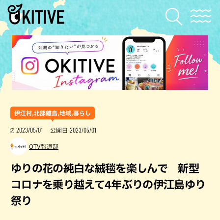
伊江村,北部離島,地域,暮らし
2023/05/01
2023/05/01
公開日
OTV報道部
ゆりの花の純白な絨毯を楽しんで 新型
コロナを乗り越えて4年ぶりの伊江島ゆり
祭り