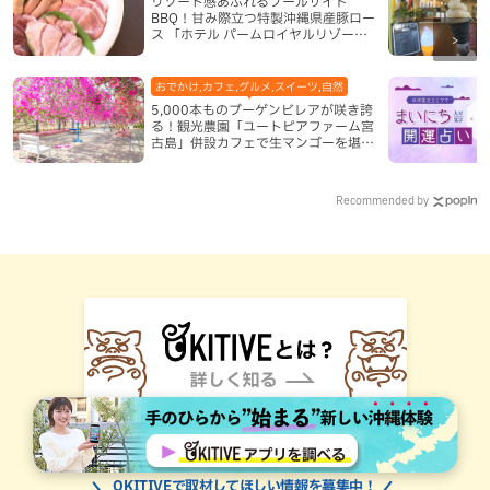
リゾート感あふれるプールサイド
BBQ！甘み際立つ特製沖縄県産豚ロー
ス 「ホテル パームロイヤルリゾート
国際通り」（那覇市）
おでかけ,カフェ,グルメ,スイーツ,自然
5,000本ものブーゲンビレアが咲き誇
る！観光農園「ユートピアファーム宮
古島」併設カフェで生マンゴーを堪能
（宮古島）
Recommended by
OKITIVEで取材してほしい情報を募集中！