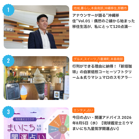
地域,暮らし,本島南部,沖縄移住,那覇市
アナウンサーが語る”沖縄移
住”Vol.01：偶然のご縁から始まった
移住生活が、私にとって120点満点
になった理由
グルメ,スイーツ,八重瀬町,本島南部
行列ができる理由に納得！「新垣珈
琲」の自家焙煎コーヒーソフトクリ
ーム＆炙りマシュマロのスモアラテ
が絶品（八重瀬町）
エンタメ,占い
今日の占い・開運アドバイス 2026
年8月5日（水）【琉球鑑定士ミウマ
まいにち九星気学開運占い】