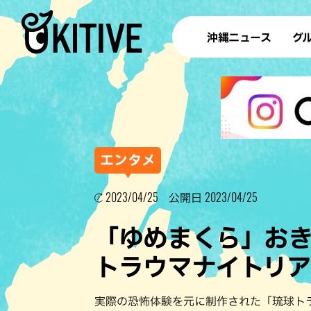
沖縄ニュース
グ
ラ
テイ
すし
沖
エンタメ
2023/04/25
2023/04/25
公開日
洋食・
「ゆめまくら」お
ステー
トラウマナイトリ
その他
ブッフェ
実際の恐怖体験を元に制作された「琉球トラ