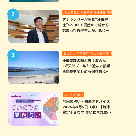
地域,暮らし,本島南部,沖縄移住,那覇市
アナウンサーが語る”沖縄移
住”Vol.01：偶然のご縁から
始まった移住生活が、私にと
って120点満点になった理由
おでかけ,八重瀬町,地域,本島南部,沖縄の海,自然
沖縄南部の隠れ家！波のな
い“天然プール”で遊んで熱帯
魚観察も楽しめる個性あふれ
る「玻名城の郷ビーチ」（八
重瀬町）
エンタメ,占い
今日の占い・開運アドバイス
2026年8月5日（水）【琉球
鑑定士ミウマ まいにち九星気
学開運占い】