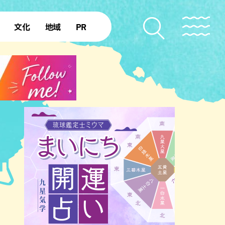
文化
地域
PR
復帰50年
本島北部
本島中部
本島南部
先島諸島
北部離島
南部離島