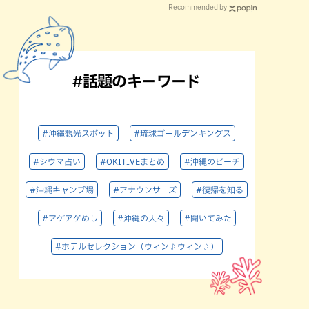
Recommended by
#話題のキーワード
#沖縄観光スポット
#琉球ゴールデンキングス
#シウマ占い
#OKITIVEまとめ
#沖縄のビーチ
#沖縄キャンプ場
#アナウンサーズ
#復帰を知る
#アゲアゲめし
#沖縄の人々
#聞いてみた
#ホテルセレクション（ウィン♪ウィン♪）