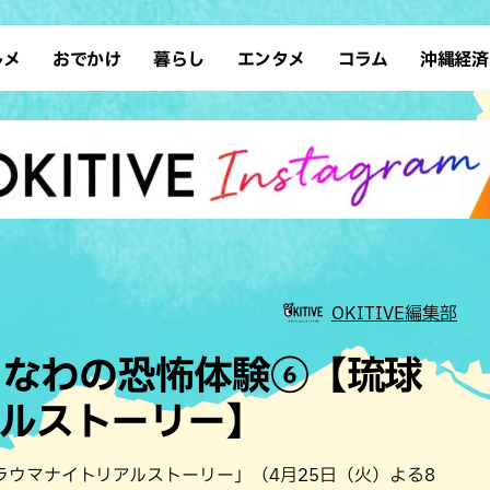
ルメ
おでかけ
暮らし
エンタメ
コラム
沖縄経済
ーメン
デート
沖縄そば
レシピ
スポーツ
ドライブ
SDGs
占い
クアウト
散歩
ファッション
カフェ
タレント・芸人
ソロ活
ローカルニュース
テレビ
・魚料理
自然
和食・日本料理
沖縄移住
イベント
子ども
沖縄旧暦行事
縄料理
歴史
アジア・エスニック
体験
中華
レジャー
イタリアン
アート
OKITIVE編集部
西洋料理
ショッピング
フレンチ
ホテル
きなわの恐怖体験⑥【琉球
キ・焼肉
サウナ
焼鳥・串料理
公園
アルストーリー】
の肉料理
沖縄の海
居酒屋・バー
・バイキング
スイーツ
ウマナイトリアルストーリー」（4月25日（火）よる8