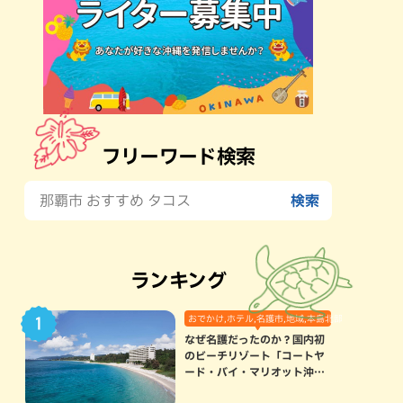
フリーワード検索
ランキング
おでかけ,ホテル,名護市,地域,本島北部
なぜ名護だったのか？国内初
のビーチリゾート「コートヤ
ード・バイ・マリオット沖縄
リゾート」に込められた想い