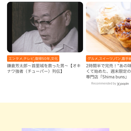
エンタメ,テレビ,復帰50年,文化
グルメ,スイーツ,パン,嘉手
鎌倉芳太郎～首里城を救った男～【オキ
2時間半で完売！“あの
ナワ強者（チューバー）列伝】
くて始めた、週末限定の
専門店「Shima buns
Recommended by