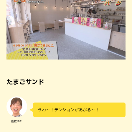
たまごサンド
うわ～！テンションがあがる～！
嘉数ゆり