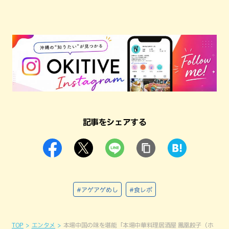
記事をシェアする
#アゲアゲめし
#食レポ
TOP
エンタメ
本場中国の味を堪能「本場中華料理居酒屋 鳳凰餃子（ホ