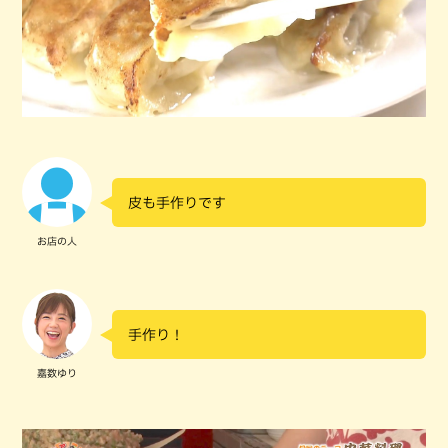
皮も手作りです
お店の人
手作り！
嘉数ゆり