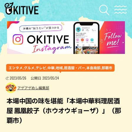
エンタメ,グルメ,テレビ,中華,地域,居酒屋・バー,本島南部,那覇市
2023/05/26
2023/05/24
公開日
アゲアゲめし編集部
本場中国の味を堪能「本場中華料理居酒
屋 鳳凰餃子（ホウオウギョーザ）」（那
覇市）