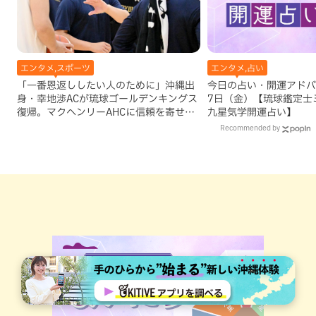
エンタメ,スポーツ
エンタメ,占い
「一番恩返ししたい人のために」沖縄出
今日の占い・開運アドバイ
身・幸地渉ACが琉球ゴールデンキングス
7日（金）【琉球鑑定士
復帰。マクヘンリーAHCに信頼を寄せる
九星気学開運占い】
理由
Recommended by