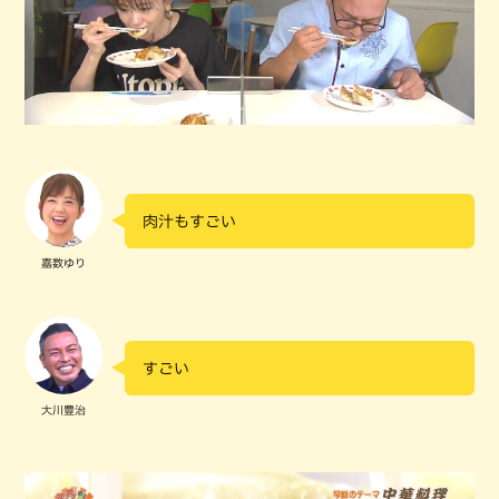
肉汁もすごい
嘉数ゆり
すごい
大川豊治