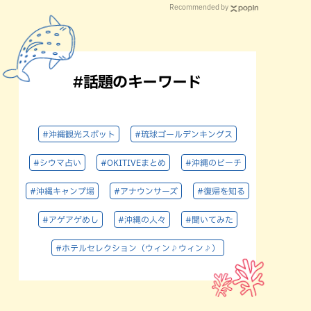
Recommended by
#話題のキーワード
#沖縄観光スポット
#琉球ゴールデンキングス
#シウマ占い
#OKITIVEまとめ
#沖縄のビーチ
#沖縄キャンプ場
#アナウンサーズ
#復帰を知る
#アゲアゲめし
#沖縄の人々
#聞いてみた
#ホテルセレクション（ウィン♪ウィン♪）