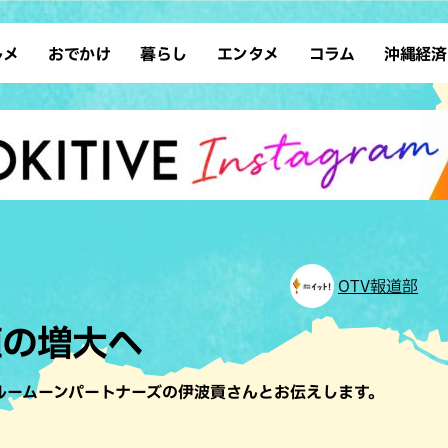
ルメ
おでかけ
暮らし
エンタメ
コラム
沖縄経済
ーメン
デート
沖縄そば
レシピ
スポーツ
ドライブ
SDGs
占い
クアウト
散歩
ファッション
カフェ
タレント・芸人
ソロ活
ローカルニュース
テレビ
・魚料理
自然
和食・日本料理
沖縄移住
イベント
子ども
沖縄旧暦行事
縄料理
歴史
アジア・エスニック
体験
中華
レジャー
イタリアン
アート
OTV報道部
西洋料理
ショッピング
フレンチ
ホテル
値の増大へ
キ・焼肉
サウナ
焼鳥・串料理
公園
の肉料理
沖縄の海
居酒屋・バー
ルームーンパートナーズの伊波貢さんとお伝えします。
・バイキング
スイーツ