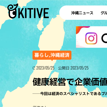
沖縄ニュース
グ
ラ
テイ
すし
沖
暮らし,沖縄経済
2023/05/25
2023/05/25
公開日
洋食・
健康経営で企業価
ステー
その他
──今回は経済のスペシャリストであるブ
ブッフェ