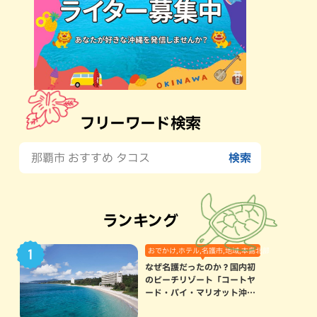
フリーワード検索
ランキング
おでかけ,ホテル,名護市,地域,本島北部
なぜ名護だったのか？国内初
のビーチリゾート「コートヤ
ード・バイ・マリオット沖縄
リゾート」に込められた想い