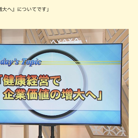
パン
カレー
増大へ』についてです」
バーガー
タコス・タコライス