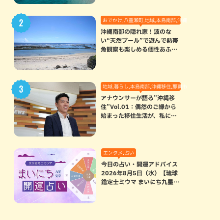
おでかけ,八重瀬町,地域,本島南部,沖縄の海,自然
沖縄南部の隠れ家！波のな
い“天然プール”で遊んで熱帯
魚観察も楽しめる個性あふれ
る「玻名城の郷ビーチ」（八
重瀬町）
地域,暮らし,本島南部,沖縄移住,那覇市
アナウンサーが語る”沖縄移
住”Vol.01：偶然のご縁から
始まった移住生活が、私にと
って120点満点になった理由
エンタメ,占い
今日の占い・開運アドバイス
2026年8月5日（水）【琉球
鑑定士ミウマ まいにち九星気
学開運占い】