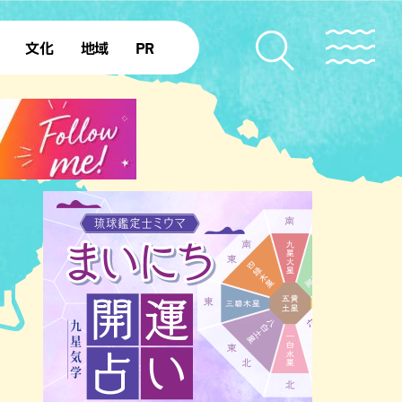
文化
地域
PR
復帰50年
本島北部
本島中部
本島南部
先島諸島
北部離島
南部離島