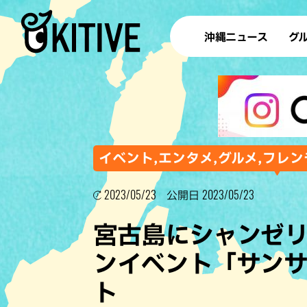
沖縄ニュース
グ
ラ
テイ
すし
沖
イベント,エンタメ,グルメ,フレン
2023/05/23
2023/05/23
公開日
洋食・
宮古島にシャンゼ
ステー
ンイベント「サン
その他
ト
ブッフェ