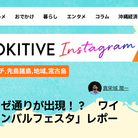
ルメ
おでかけ
暮らし
エンタメ
コラム
沖縄経済
ーメン
デート
沖縄そば
レシピ
スポーツ
ドライブ
SDGs
占い
クアウト
散歩
ファッション
カフェ
タレント・芸人
ソロ活
ローカルニュース
テレビ
・魚料理
自然
和食・日本料理
沖縄移住
イベント
子ども
沖縄旧暦行事
縄料理
歴史
アジア・エスニック
体験
チ,先島諸島,地域,宮古島
中華
レジャー
イタリアン
アート
真栄城 潤一
西洋料理
ショッピング
フレンチ
ホテル
リゼ通りが出現！？ ワイ
キ・焼肉
サウナ
焼鳥・串料理
公園
サンバルフェスタ」レポー
の肉料理
沖縄の海
居酒屋・バー
・バイキング
スイーツ