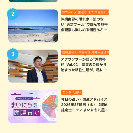
おでかけ,八重瀬町,地域,本島南部,沖縄の海,自然
沖縄南部の隠れ家！波のな
い“天然プール”で遊んで熱帯
魚観察も楽しめる個性あふれ
る「玻名城の郷ビーチ」（八
重瀬町）
地域,暮らし,本島南部,沖縄移住,那覇市
アナウンサーが語る”沖縄移
住”Vol.01：偶然のご縁から
始まった移住生活が、私にと
って120点満点になった理由
エンタメ,占い
今日の占い・開運アドバイス
2026年8月5日（水）【琉球
鑑定士ミウマ まいにち九星気
学開運占い】