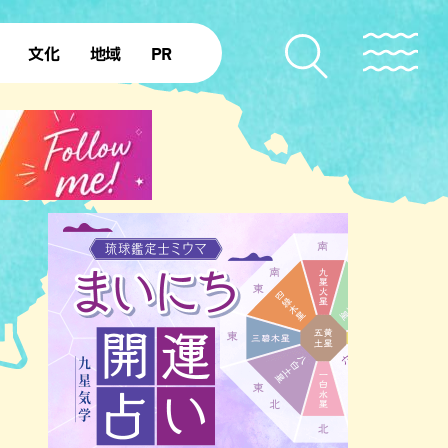
文化
地域
PR
復帰50年
本島北部
本島中部
本島南部
先島諸島
北部離島
南部離島