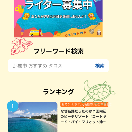
フリーワード検索
ランキング
おでかけ,ホテル,名護市,地域,本島北部
なぜ名護だったのか？国内初
のビーチリゾート「コートヤ
ード・バイ・マリオット沖縄
リゾート」に込められた想い