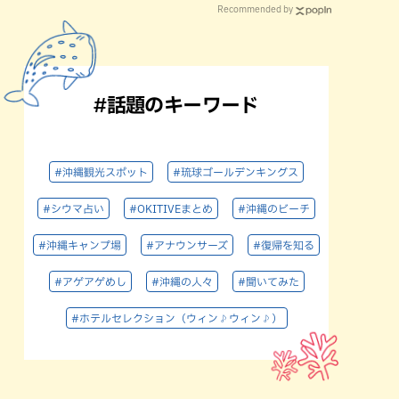
Recommended by
#話題のキーワード
#沖縄観光スポット
#琉球ゴールデンキングス
#シウマ占い
#OKITIVEまとめ
#沖縄のビーチ
#沖縄キャンプ場
#アナウンサーズ
#復帰を知る
#アゲアゲめし
#沖縄の人々
#聞いてみた
#ホテルセレクション（ウィン♪ウィン♪）