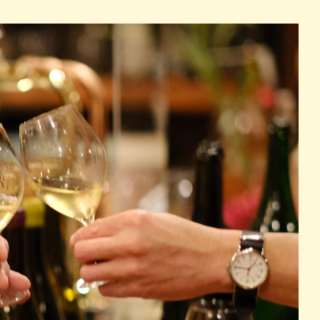
パン
カレー
バーガー
タコス・タコライス