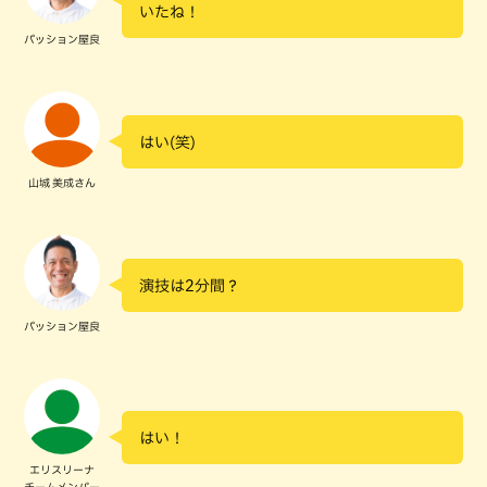
いたね！
パッション屋良
はい(笑)
山城 美成さん
演技は2分間？
パッション屋良
はい！
エリスリーナ