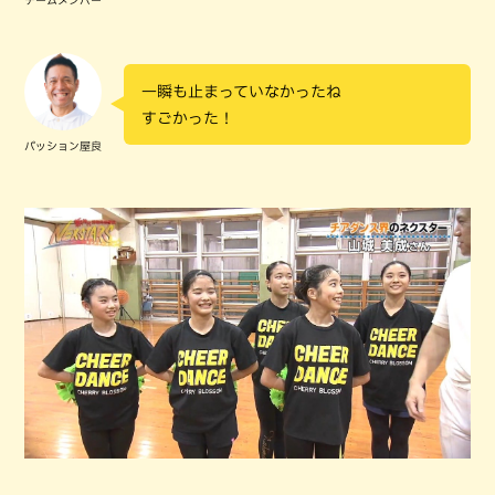
チームメンバー
一瞬も止まっていなかったね
すごかった！
パッション屋良