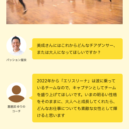
美成さんにはこれからどんなチアダンサー、
または大人になってほしいですか？
パッション屋良
2022年から「エリスリーナ」は波に乗って
いるチームなので、キャプテンとしてチーム
を盛り上げてほしいです。いまの明るい性格
をそのままに、大人へと成長してくれたら、
喜屋武 ゆりの
どんなお仕事についても素敵な女性として輝
コーチ
けると思います