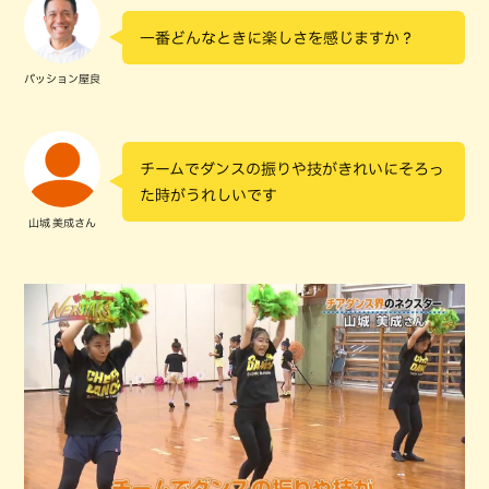
一番どんなときに楽しさを感じますか？
パッション屋良
チームでダンスの振りや技がきれいにそろっ
た時がうれしいです
山城 美成さん