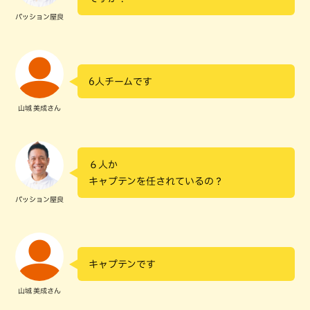
パッション屋良
6人チームです
山城 美成さん
６人か
キャプテンを任されているの？
パッション屋良
キャプテンです
山城 美成さん