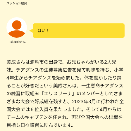
パッション屋良
はい！
山城 美成さん
美成さんは浦添市の出身で、お兄ちゃんがいる2人兄
妹。チアダンスの生徒募集広告を見て興味を持ち、小学
4年生からチアダンスを始めました。体を動かしたり踊
ることが好きだという美成さんは、一生懸命チアダンス
の練習に取組み「エリスリーナ」のメンバーとしてさま
ざまな大会で好成績を残すと、2023年3月に行われた全
国大会では６位入賞を果たしました。そして4月からは
チームのキャプテンを任され、再び全国大会への出場を
目指し日々練習に励んでいます。