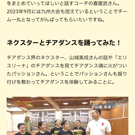
をまとめていってほしいと話すコーチの喜屋武さん。
2023年9月には九州大会も控えているということでチー
ム一丸となってがんばってもらいたいですね。
ネクスターとチアダンスを踊ってみた！
チアダンス界のネクスター、山城美成さんの話や「エリ
スリーナ」のチアダンスを見てチアダンス魂に火がつい
たパッションさん。ということでパッションさんも振り
付けを教わってチアダンスを体験してみることに。