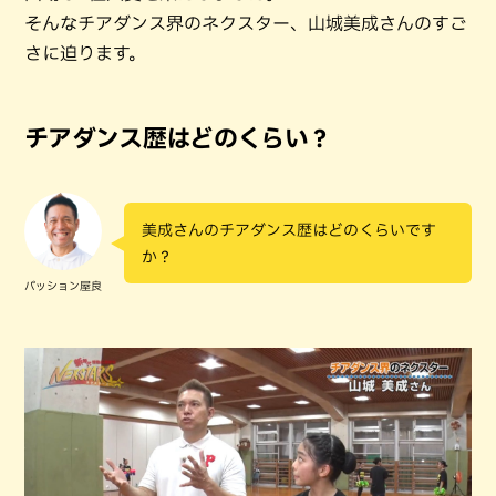
そんなチアダンス界のネクスター、山城美成さんのすご
さに迫ります。
チアダンス歴はどのくらい？
美成さんのチアダンス歴はどのくらいです
か？
パッション屋良