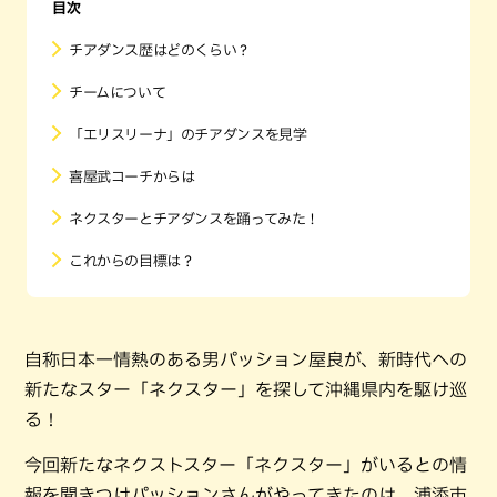
目次
チアダンス歴はどのくらい？
チームについて
「エリスリーナ」のチアダンスを見学
喜屋武コーチからは
ネクスターとチアダンスを踊ってみた！
これからの目標は？
自称日本一情熱のある男パッション屋良が、新時代への
新たなスター「ネクスター」を探して沖縄県内を駆け巡
る！
今回新たなネクストスター「ネクスター」がいるとの情
報を聞きつけパッションさんがやってきたのは、浦添市