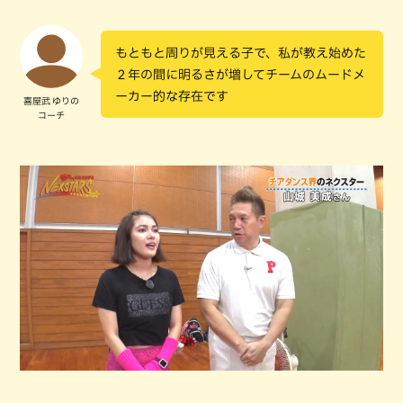
もともと周りが見える子で、私が教え始めた
２年の間に明るさが増してチームのムードメ
ーカー的な存在です
喜屋武 ゆりの
コーチ