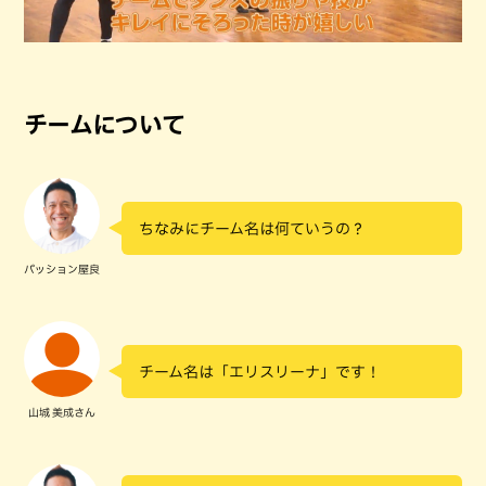
チームについて
ちなみにチーム名は何ていうの？
パッション屋良
チーム名は「エリスリーナ」です！
山城 美成さん