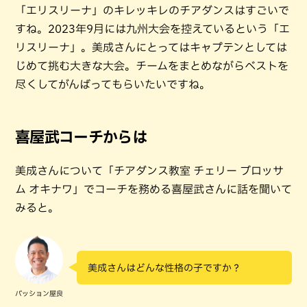
「エリスリーナ」のキレッキレのチアダンスはすごいで
すね。2023年9月には九州大会を控えているという「エ
リスリーナ」。美成さんにとってはキャプテンとしては
じめて挑む大きな大会。チームをまとめながらベストを
尽くしてがんばってもらいたいですね。
喜屋武コーチからは
美成さんについて「チアダンス教室 チェリー ブロッサ
ム オキナワ」でコーチを務める喜屋武さんに話を聞いて
みると。
美成さんはどんな性格の子ですか？
パッション屋良