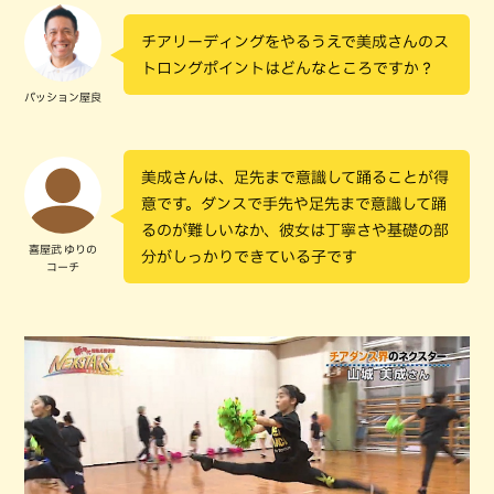
チアリーディングをやるうえで美成さんのス
トロングポイントはどんなところですか？
パッション屋良
美成さんは、足先まで意識して踊ることが得
意です。ダンスで手先や足先まで意識して踊
るのが難しいなか、彼女は丁寧さや基礎の部
喜屋武 ゆりの
分がしっかりできている子です
コーチ