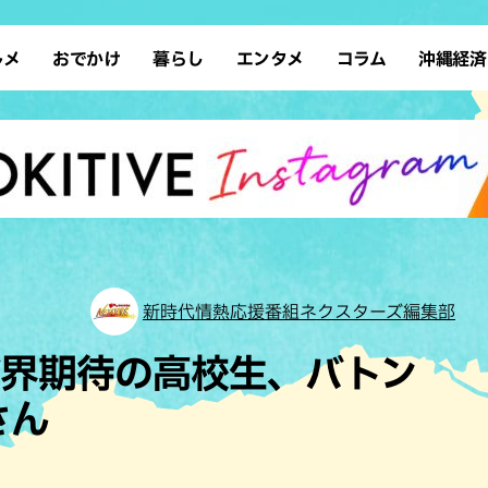
ルメ
おでかけ
暮らし
エンタメ
コラム
沖縄経済
ーメン
デート
沖縄そば
レシピ
スポーツ
ドライブ
SDGs
占い
クアウト
散歩
ファッション
カフェ
タレント・芸人
ソロ活
ローカルニュース
テレビ
・魚料理
自然
和食・日本料理
沖縄移住
イベント
子ども
沖縄旧暦行事
縄料理
歴史
アジア・エスニック
体験
中華
レジャー
イタリアン
アート
新時代情熱応援番組ネクスターズ編集部
西洋料理
ショッピング
フレンチ
ホテル
グ界期待の高校生、バトン
キ・焼肉
サウナ
焼鳥・串料理
公園
さん
の肉料理
沖縄の海
居酒屋・バー
・バイキング
スイーツ