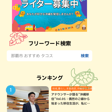
フリーワード検索
ランキング
地域,暮らし,本島南部,沖縄移住,那覇市
アナウンサーが語る”沖縄移
住”Vol.01：偶然のご縁から
始まった移住生活が、私にと
って120点満点になった理由