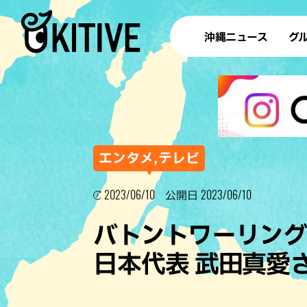
沖縄ニュース
グ
ラ
テイ
すし
沖
エンタメ,テレビ
2023/06/10
2023/06/10
公開日
洋食・
バトントワーリン
ステー
日本代表 武田真愛
その他
ブッフェ