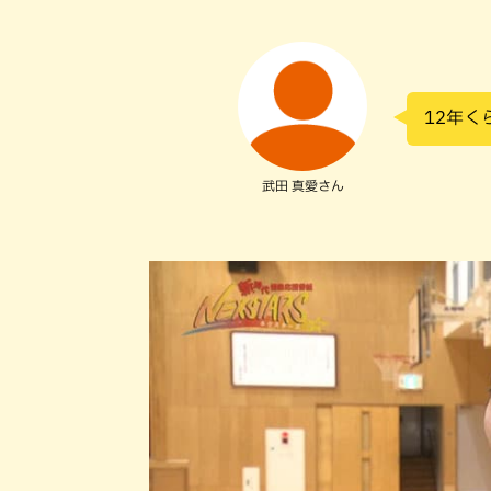
12年く
武田 真愛さん