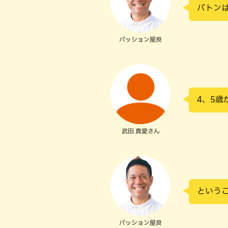
バトン
パッション屋良
4、5歳
武田 真愛さん
という
パッション屋良