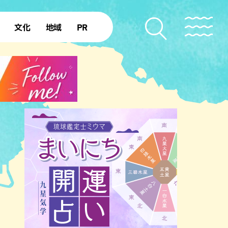
文化
地域
PR
復帰50年
本島北部
本島中部
本島南部
先島諸島
北部離島
南部離島