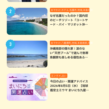
おでかけ,ホテル,名護市,地域,本島北部
なぜ名護だったのか？国内初
のビーチリゾート「コートヤ
ード・バイ・マリオット沖縄
リゾート」に込められた想い
おでかけ,八重瀬町,地域,本島南部,沖縄の海,自然
沖縄南部の隠れ家！波のな
い“天然プール”で遊んで熱帯
魚観察も楽しめる個性あふれ
る「玻名城の郷ビーチ」（八
重瀬町）
エンタメ,占い
今日の占い・開運アドバイス
2026年8月5日（水）【琉球
鑑定士ミウマ まいにち九星気
学開運占い】