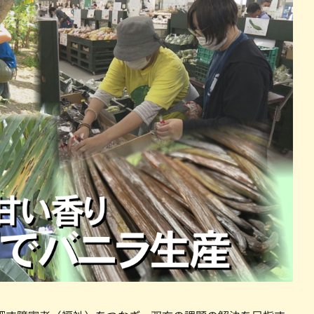
パン
カレー
バーガー
タコス・タコライス