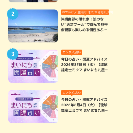
おでかけ,八重瀬町,地域,本島南部,沖縄の海,自然
沖縄南部の隠れ家！波のな
い“天然プール”で遊んで熱帯
魚観察も楽しめる個性あふれ
る「玻名城の郷ビーチ」（八
重瀬町）
エンタメ,占い
今日の占い・開運アドバイス
2026年8月5日（水）【琉球
鑑定士ミウマ まいにち九星気
学開運占い】
エンタメ,占い
今日の占い・開運アドバイス
2026年8月4日（火）【琉球
鑑定士ミウマ まいにち九星気
学開運占い】