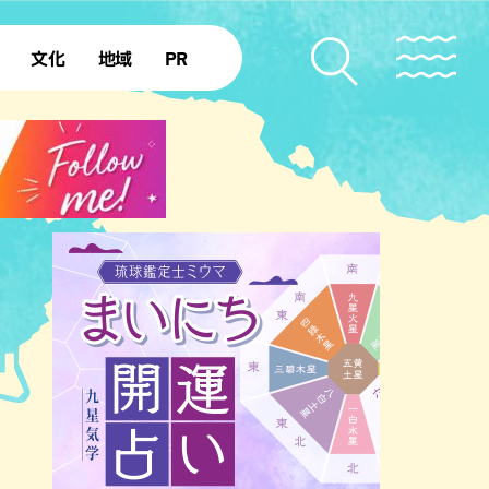
文化
地域
PR
復帰50年
本島北部
本島中部
本島南部
先島諸島
北部離島
南部離島