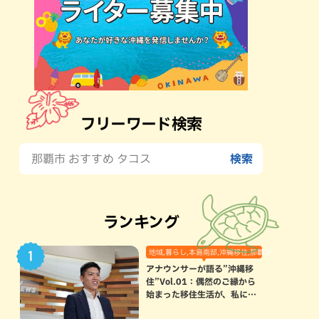
フリーワード検索
ランキング
地域,暮らし,本島南部,沖縄移住,那覇市
アナウンサーが語る”沖縄移
住”Vol.01：偶然のご縁から
始まった移住生活が、私にと
って120点満点になった理由