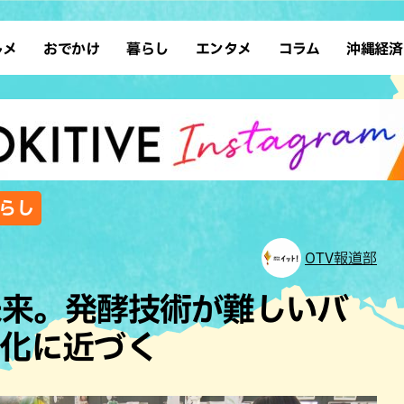
ルメ
おでかけ
暮らし
エンタメ
コラム
沖縄経済
ーメン
デート
沖縄そば
レシピ
スポーツ
ドライブ
SDGs
占い
クアウト
散歩
ファッション
カフェ
タレント・芸人
ソロ活
ローカルニュース
テレビ
・魚料理
自然
和食・日本料理
沖縄移住
イベント
子ども
沖縄旧暦行事
縄料理
歴史
アジア・エスニック
体験
暮らし
中華
レジャー
イタリアン
アート
OTV報道部
西洋料理
ショッピング
フレンチ
ホテル
未来。発酵技術が難しいバ
キ・焼肉
サウナ
焼鳥・串料理
公園
品化に近づく
の肉料理
沖縄の海
居酒屋・バー
・バイキング
スイーツ