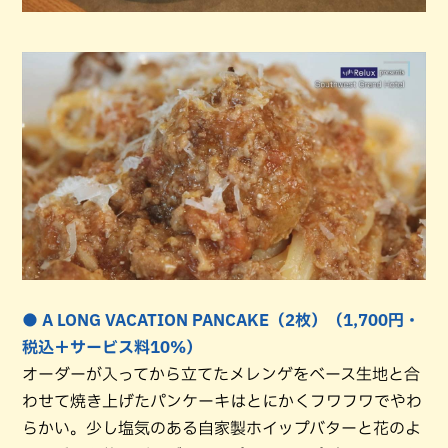
● A LONG VACATION PANCAKE（2枚）（1,700円・
税込＋サービス料10%）
オーダーが入ってから立てたメレンゲをベース生地と合
わせて焼き上げたパンケーキはとにかくフワフワでやわ
らかい。少し塩気のある自家製ホイップバターと花のよ