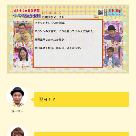
翌日！？
さーねー