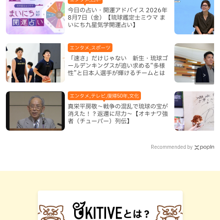
今日の占い・開運アドバイス 2026年
8月7日（金）【琉球鑑定士ミウマ ま
いにち九星気学開運占い】
エンタメ,スポーツ
「速さ」だけじゃない 新生・琉球ゴ
ールデンキングスが追い求める“多様
性”と日本人選手が輝けるチームとは
エンタメ,テレビ,復帰50年,文化
真栄平房敬～戦争の混乱で琉球の宝が
消えた！？返還に尽力～【オキナワ強
者（チューバー）列伝】
Recommended by