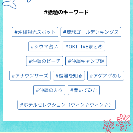
#話題のキーワード
#沖縄観光スポット
#琉球ゴールデンキングス
#シウマ占い
#OKITIVEまとめ
#沖縄のビーチ
#沖縄キャンプ場
#アナウンサーズ
#復帰を知る
#アゲアゲめし
#沖縄の人々
#聞いてみた
#ホテルセレクション（ウィン♪ウィン♪）