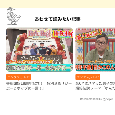
あわせて読みたい記事
エンタメ,テレビ
エンタメ,テレビ
番組開始18周年記念！！特別企画「ひー
某CMにハマった息子の
ぷー☆ホップに一言！」
爆笑伝説 テーマ「ゆん
Recommended by