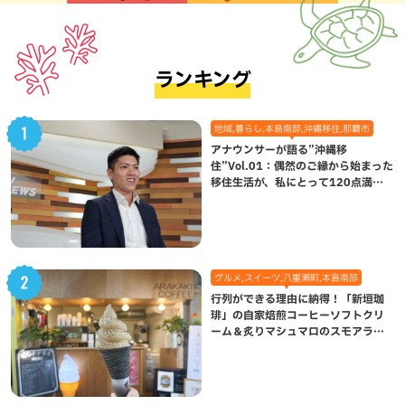
ランキング
地域,暮らし,本島南部,沖縄移住,那覇市
アナウンサーが語る”沖縄移
住”Vol.01：偶然のご縁から始まった
移住生活が、私にとって120点満点
になった理由
グルメ,スイーツ,八重瀬町,本島南部
行列ができる理由に納得！「新垣珈
琲」の自家焙煎コーヒーソフトクリ
ーム＆炙りマシュマロのスモアラテ
が絶品（八重瀬町）