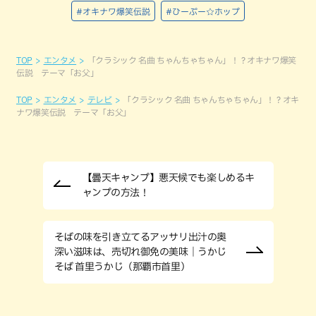
#オキナワ爆笑伝説
#ひーぷー☆ホップ
TOP
エンタメ
「クラシック 名曲 ちゃんちゃちゃん」！？オキナワ爆笑
伝説 テーマ「お父」
TOP
エンタメ
テレビ
「クラシック 名曲 ちゃんちゃちゃん」！？オキ
ナワ爆笑伝説 テーマ「お父」
【曇天キャンプ】悪天候でも楽しめるキ
ャンプの方法！
そばの味を引き立てるアッサリ出汁の奥
深い滋味は、売切れ御免の美味｜うかじ
そば 首里うかじ（那覇市首里）