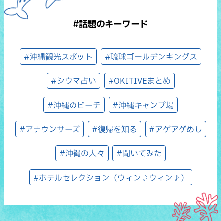
#話題のキーワード
#沖縄観光スポット
#琉球ゴールデンキングス
#シウマ占い
#OKITIVEまとめ
#沖縄のビーチ
#沖縄キャンプ場
#アナウンサーズ
#復帰を知る
#アゲアゲめし
#沖縄の人々
#聞いてみた
#ホテルセレクション（ウィン♪ウィン♪）