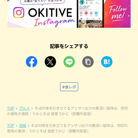
記事をシェアする
#食レポ
TOP
グルメ
そばの味を引き立てるアッサリ出汁の奥深い滋味は、売切
れ御免の美味｜うかじそば 首里うかじ（那覇市首里）
TOP
地域
そばの味を引き立てるアッサリ出汁の奥深い滋味は、売切れ
御免の美味｜うかじそば 首里うかじ（那覇市首里）