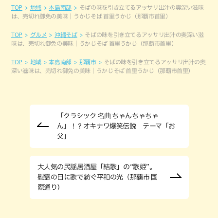
TOP
地域
本島南部
そばの味を引き立てるアッサリ出汁の奥深い滋味
は、売切れ御免の美味｜うかじそば 首里うかじ（那覇市首里）
TOP
グルメ
沖縄そば
そばの味を引き立てるアッサリ出汁の奥深い滋
味は、売切れ御免の美味｜うかじそば 首里うかじ（那覇市首里）
TOP
地域
本島南部
那覇市
そばの味を引き立てるアッサリ出汁の奥
深い滋味は、売切れ御免の美味｜うかじそば 首里うかじ（那覇市首里）
「クラシック 名曲 ちゃんちゃちゃ
ん」！？オキナワ爆笑伝説 テーマ「お
父」
大人気の民謡居酒屋「結歌」の“歌姫”。
慰霊の日に歌で紡ぐ平和の光（那覇市 国
際通り）