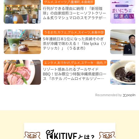
グルメ,スイーツ,八重瀬町,本島南部
行列ができる理由に納得！「新垣珈
琲」の自家焙煎コーヒーソフトクリー
ム＆炙りマシュマロのスモアラテが絶
品（八重瀬町）
うるま市,カフェ,グルメ,スイーツ,本島中部
5年連続日本1位になった長崎そのぎ
茶が沖縄で味わえる！「lite lycka（リ
テリッカ）」（うるま市）
エンタメ,おでかけ,グルメ,ステーキ・焼肉,テレビ,ホテル,地域,本島
リゾート感あふれるプールサイド
BBQ！甘み際立つ特製沖縄県産豚ロー
ス 「ホテル パームロイヤルリゾート
国際通り」（那覇市）
Recommended by