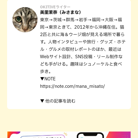
OKITIVEライター
美里茉奈（みさまな）
東京→茨城→群馬→岩手→福岡→大阪→福
岡→東京ときて、2012年から沖縄在住。猫
2匹と共に海＆ウージ畑が見える場所で暮ら
す。人物インタビューや旅行・グッズ・ホテ
ル・グルメの取材レポートのほか、最近は
Webサイト設計、SNS投稿・リール制作な
ども手がける。趣味はシュノーケルと食べ
歩き。
▼NOTE
https://note.com/mana_misato/
▼ 他の記事を読む