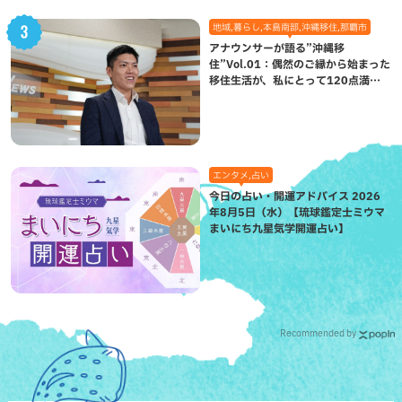
地域,暮らし,本島南部,沖縄移住,那覇市
アナウンサーが語る”沖縄移
住”Vol.01：偶然のご縁から始まった
移住生活が、私にとって120点満点
になった理由
エンタメ,占い
今日の占い・開運アドバイス 2026
年8月5日（水）【琉球鑑定士ミウマ
まいにち九星気学開運占い】
Recommended by