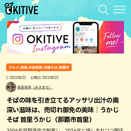
グルメ,地域,本島南部,沖縄そば,那覇市
2023/06/22
2023/06/22
公開日
美里茉奈（みさまな）
そばの味を引き立てるアッサリ出汁の奥
深い滋味は、売切れ御免の美味｜うかじ
そば 首里うかじ（那覇市首里）
2006年宜野湾市で創業し、2016年に惜しまれつつ閉店