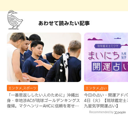
あわせて読みたい記事
エンタメ,スポーツ
エンタメ,占い
「一番恩返ししたい人のために」沖縄出
今日の占い・開運アドバイ
身・幸地渉ACが琉球ゴールデンキングス
4日（火）【琉球鑑定士
復帰。マクヘンリーAHCに信頼を寄せる
九星気学開運占い】
理由
Recommended by