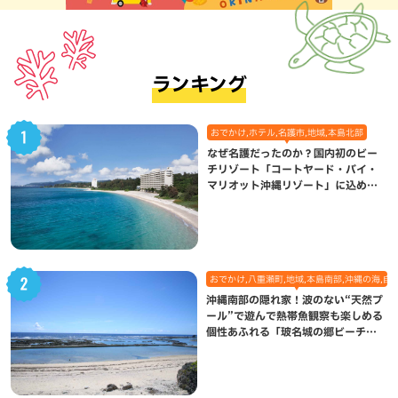
ランキング
おでかけ,ホテル,名護市,地域,本島北部
なぜ名護だったのか？国内初のビー
チリゾート「コートヤード・バイ・
マリオット沖縄リゾート」に込めら
れた想い
おでかけ,八重瀬町,地域,本島南部,沖縄の海,自
沖縄南部の隠れ家！波のない“天然プ
ール”で遊んで熱帯魚観察も楽しめる
個性あふれる「玻名城の郷ビーチ」
（八重瀬町）