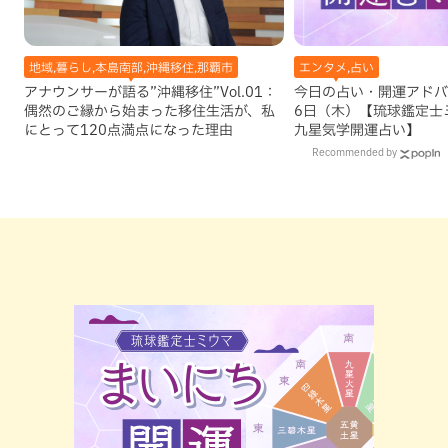
地域,暮らし,本島南部,沖縄移住,那覇市
エンタメ,占い
アナウンサーが語る”沖縄移住”Vol.01：
今日の占い・開運アドバイ
偶然のご縁から始まった移住生活が、私
6日（木）【琉球鑑定士
にとって120点満点になった理由
九星気学開運占い】
Recommended by