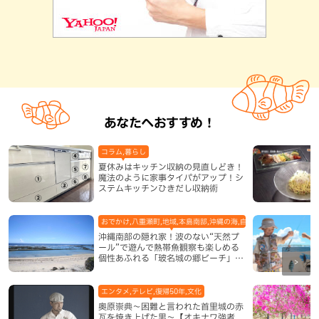
あなたへおすすめ！
コラム,暮らし
夏休みはキッチン収納の見直しどき！
魔法のように家事タイパがアップ！シ
ステムキッチンひきだし収納術
おでかけ,八重瀬町,地域,本島南部,沖縄の海,自然
沖縄南部の隠れ家！波のない“天然プ
ール”で遊んで熱帯魚観察も楽しめる
個性あふれる「玻名城の郷ビーチ」
（八重瀬町）
エンタメ,テレビ,復帰50年,文化
奥原崇典～困難と言われた首里城の赤
瓦を焼き上げた男～【オキナワ強者