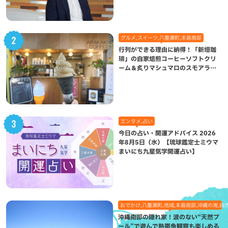
グルメ,スイーツ,八重瀬町,本島南部
行列ができる理由に納得！「新垣珈
琲」の自家焙煎コーヒーソフトクリ
ーム＆炙りマシュマロのスモアラテ
が絶品（八重瀬町）
エンタメ,占い
今日の占い・開運アドバイス 2026
年8月5日（水）【琉球鑑定士ミウマ
まいにち九星気学開運占い】
おでかけ,八重瀬町,地域,本島南部,沖縄の海,自
沖縄南部の隠れ家！波のない“天然プ
ール”で遊んで熱帯魚観察も楽しめる