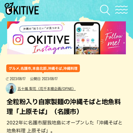
グルメ,名護市,本島北部,沖縄そば,沖縄料理
2023/08/17
2023/08/17
公開日
五十嵐 梨花（花千本槍企画/OFNE）
全粒粉入り自家製麺の沖縄そばと地魚料
理「上原そば」（名護市）
2022年に名護市屋我地島にオープンした「沖縄そばと
地魚料理 上原そば」。