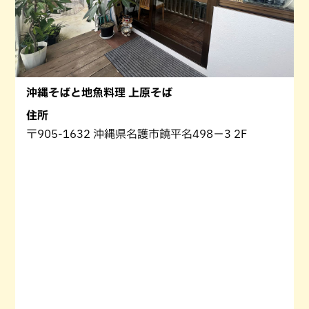
沖縄そばと地魚料理 上原そば
住所
〒905-1632 沖縄県名護市饒平名498−3 2F