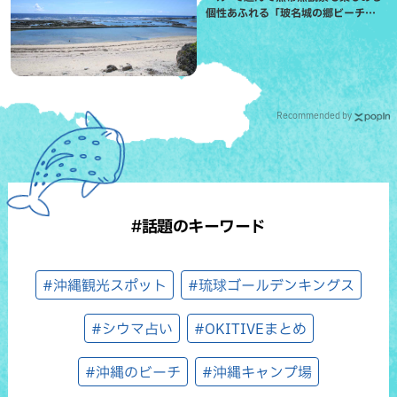
個性あふれる「玻名城の郷ビーチ」
（八重瀬町）
Recommended by
#話題のキーワード
#沖縄観光スポット
#琉球ゴールデンキングス
#シウマ占い
#OKITIVEまとめ
#沖縄のビーチ
#沖縄キャンプ場