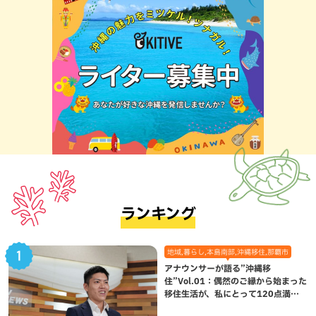
ランキング
地域,暮らし,本島南部,沖縄移住,那覇市
アナウンサーが語る”沖縄移
住”Vol.01：偶然のご縁から始まった
移住生活が、私にとって120点満点
になった理由