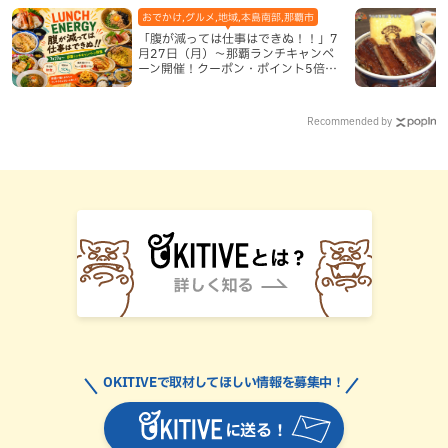
おでかけ,グルメ,地域,本島南部,那覇市
「腹が減っては仕事はできぬ！！」7
月27日（月）〜那覇ランチキャンペ
ーン開催！クーポン・ポイント5倍・
限定グッズが当たる12日間
Recommended by
OKITIVEで取材してほしい情報を募集中！
に送る！