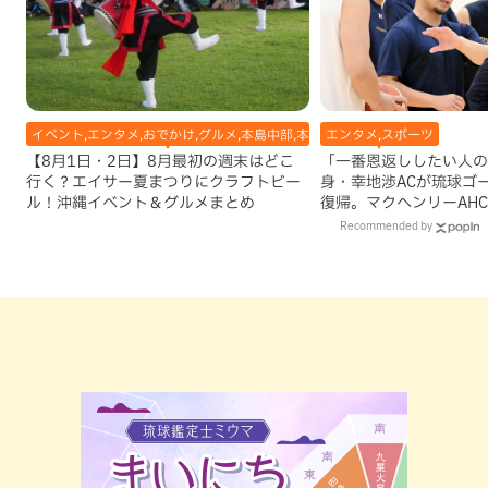
イベント,エンタメ,おでかけ,グルメ,本島中部,本島北部,本島南部
エンタメ,スポーツ
【8月1日・2日】8月最初の週末はどこ
「一番恩返ししたい人の
行く？エイサー夏まつりにクラフトビー
身・幸地渉ACが琉球ゴ
ル！沖縄イベント＆グルメまとめ
復帰。マクヘンリーAH
理由
Recommended by