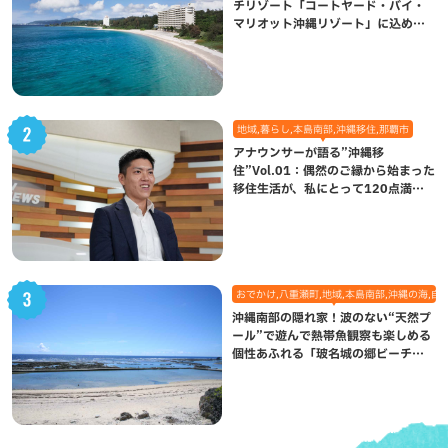
チリゾート「コートヤード・バイ・
マリオット沖縄リゾート」に込めら
れた想い
地域,暮らし,本島南部,沖縄移住,那覇市
アナウンサーが語る”沖縄移
住”Vol.01：偶然のご縁から始まった
移住生活が、私にとって120点満点
になった理由
おでかけ,八重瀬町,地域,本島南部,沖縄の海,自
沖縄南部の隠れ家！波のない“天然プ
ール”で遊んで熱帯魚観察も楽しめる
個性あふれる「玻名城の郷ビーチ」
（八重瀬町）