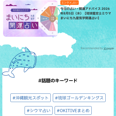
エンタメ,占い
今日の占い・開運アドバイス 2026
年8月5日（水）【琉球鑑定士ミウマ
まいにち九星気学開運占い】
Recommended by
#話題のキーワード
#沖縄観光スポット
#琉球ゴールデンキングス
#シウマ占い
#OKITIVEまとめ