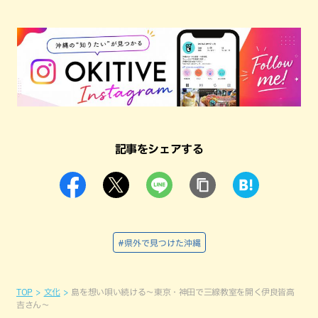
記事をシェアする
#県外で見つけた沖縄
TOP
文化
島を想い唄い続ける～東京・神田で三線教室を開く伊良皆高
吉さん～