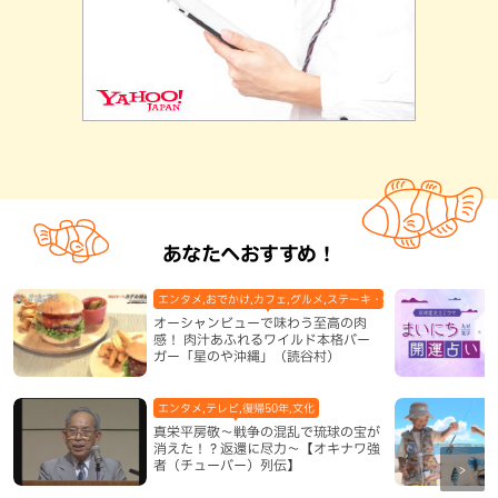
あなたへおすすめ！
エンタメ,おでかけ,カフェ,グルメ,ステーキ・焼肉,テレビ,ハンバーガ
オーシャンビューで味わう至高の肉
感！ 肉汁あふれるワイルド本格バー
ガー「星のや沖縄」（読谷村）
エンタメ,テレビ,復帰50年,文化
真栄平房敬～戦争の混乱で琉球の宝が
消えた！？返還に尽力～【オキナワ強
者（チューバー）列伝】