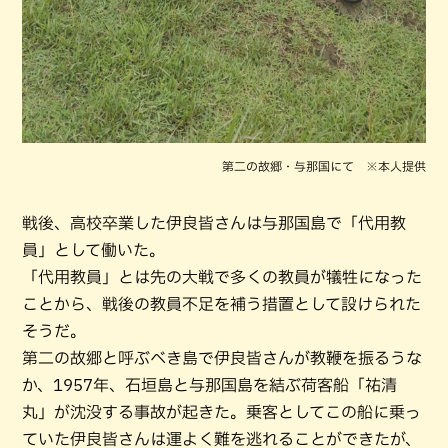
第二の故郷・与那国にて ※本人提供
戦後、高校卒業した伊良皆さんは与那国島で「代用教
員」として働いた。
「代用教員」とは先の大戦で多くの教員が犠牲になった
ことから、戦後の教員不足を補う措置として設けられた
そうだ。
第二の故郷と呼ぶべき島で伊良皆さんが教鞭を振るうな
か、1957年、石垣島と与那国島を結ぶ荷客船「祐清
丸」が沈没する事故が起きた。乗客としてこの船に乗っ
ていた伊良皆さんは運よく難を逃れることができたが、