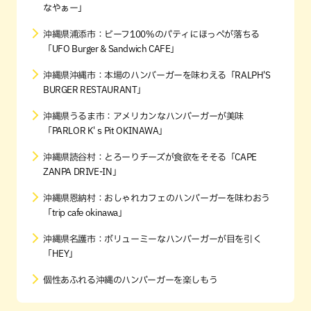
なやぁー」
沖縄県浦添市：ビーフ100%のパティにほっぺが落ちる
「UFO Burger & Sandwich CAFE」
沖縄県沖縄市：本場のハンバーガーを味わえる「RALPH'S
BURGER RESTAURANT」
沖縄県うるま市：アメリカンなハンバーガーが美味
「PARLOR K'ｓPit OKINAWA」
沖縄県読谷村：とろーりチーズが食欲をそそる「CAPE
ZANPA DRIVE-IN」
沖縄県恩納村：おしゃれカフェのハンバーガーを味わおう
「trip cafe okinawa」
沖縄県名護市：ボリューミーなハンバーガーが目を引く
「HEY」
個性あふれる沖縄のハンバーガーを楽しもう