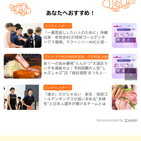
あなたへおすすめ！
エンタメ,スポーツ
「一番恩返ししたい人のために」沖縄
出身・幸地渉ACが琉球ゴールデンキ
ングス復帰。マクヘンリーAHCに信頼
を寄せる理由
グルメ,その他の肉料理,和食・日本料理,本島南部,那覇市
あぐーの旨み爆発“とんかつ”大満足ラ
ンチを堪能せよ！予約困難の人気“し
ゃぶしゃぶ”店『食彩酒房 まつもと』
平日限定でオープン（那覇市）
エンタメ,スポーツ
「速さ」だけじゃない 新生・琉球ゴ
ールデンキングスが追い求める“多様
性”と日本人選手が輝けるチームとは
Recommended by