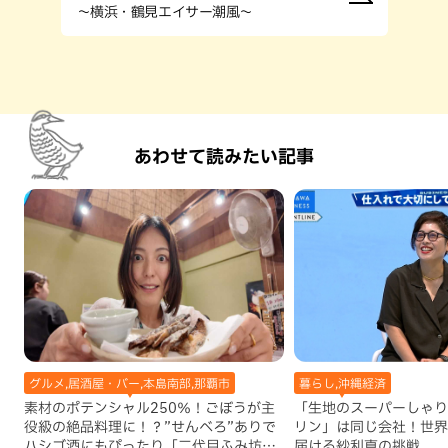
～横浜・鶴見エイサー潮風～
あわせて読みたい記事
グルメ,居酒屋・バー,本島南部,那覇市
暮らし,沖縄経済
素材のポテンシャル250％！ごぼうが主
「生地のスーパーしゃり
役級の絶品料理に！？”せんべろ”ありで
リン」は同じ会社！世界
ハシゴ酒にもぴったり「二代目ふみ坊
届ける紗利真の挑戦