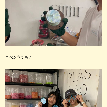
↑ペン立ても♪