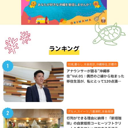
ランキング
地域,暮らし,本島南部,沖縄移住,那覇市
アナウンサーが語る”沖縄移
住”Vol.01：偶然のご縁から始まった
移住生活が、私にとって120点満点
になった理由
グルメ,スイーツ,八重瀬町,本島南部
行列ができる理由に納得！「新垣珈
琲」の自家焙煎コーヒーソフトクリ