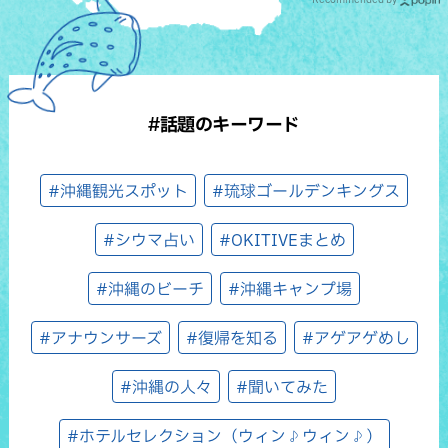
#話題のキーワード
#沖縄観光スポット
#琉球ゴールデンキングス
#シウマ占い
#OKITIVEまとめ
#沖縄のビーチ
#沖縄キャンプ場
#アナウンサーズ
#復帰を知る
#アゲアゲめし
#沖縄の人々
#聞いてみた
#ホテルセレクション（ウィン♪ウィン♪）