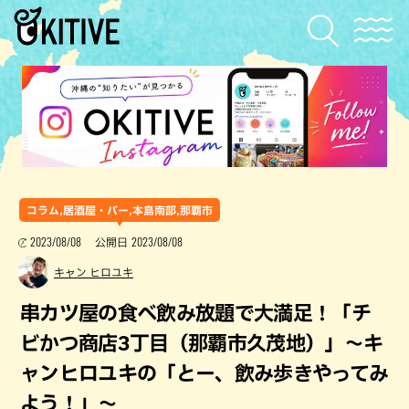
コラム,居酒屋・バー,本島南部,那覇市
2023/08/08
2023/08/08
公開日
キャン ヒロユキ
串カツ屋の食べ飲み放題で大満足！「チ
ビかつ商店3丁目（那覇市久茂地）」～キ
ャンヒロユキの「とー、飲み歩きやってみ
よう！」～