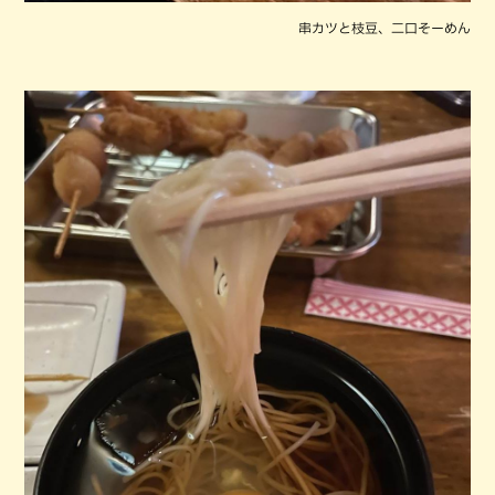
串カツと枝豆、二口そーめん