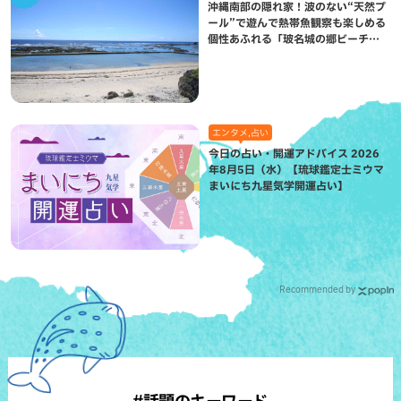
沖縄南部の隠れ家！波のない“天然プ
ール”で遊んで熱帯魚観察も楽しめる
個性あふれる「玻名城の郷ビーチ」
（八重瀬町）
エンタメ,占い
今日の占い・開運アドバイス 2026
年8月5日（水）【琉球鑑定士ミウマ
まいにち九星気学開運占い】
Recommended by