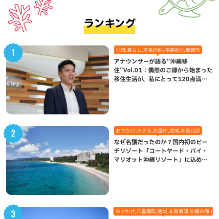
ランキング
地域,暮らし,本島南部,沖縄移住,那覇市
アナウンサーが語る”沖縄移
住”Vol.01：偶然のご縁から始まった
移住生活が、私にとって120点満点
になった理由
おでかけ,ホテル,名護市,地域,本島北部
なぜ名護だったのか？国内初のビー
チリゾート「コートヤード・バイ・
マリオット沖縄リゾート」に込めら
れた想い
おでかけ,八重瀬町,地域,本島南部,沖縄の海,自