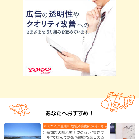
あなたへおすすめ！
おでかけ,八重瀬町,地域,本島南部,沖縄の海,自然
沖縄南部の隠れ家！波のない“天然プ
ール”で遊んで熱帯魚観察も楽しめる