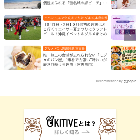
個性あふれる「玻名城の郷ビーチ」
（八重瀬町）
イベント,エンタメ,おでかけ,グルメ,本島中部,本島北部,本島南部
【8月1日・2日】8月最初の週末はど
こ行く？エイサー夏まつりにクラフト
ビール！沖縄イベント＆グルメまとめ
グルメ,パン,先島諸島,宮古島
唯一無二の食感が忘れられない「モジ
ャのパン屋」“素朴で力強い”味わいが
愛され続ける理由（宮古島市）
Recommended by