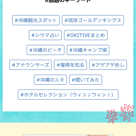
#話題のキーワード
#沖縄観光スポット
#琉球ゴールデンキングス
#シウマ占い
#OKITIVEまとめ
#沖縄のビーチ
#沖縄キャンプ場
#アナウンサーズ
#復帰を知る
#アゲアゲめし
#沖縄の人々
#聞いてみた
#ホテルセレクション（ウィン♪ウィン♪）