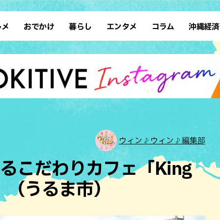
ルメ
おでかけ
暮らし
エンタメ
コラム
沖縄経済
ーメン
デート
沖縄そば
レシピ
スポーツ
ドライブ
SDGs
占い
クアウト
散歩
ファッション
カフェ
タレント・芸人
ソロ活
ローカルニュース
テレビ
・魚料理
自然
和食・日本料理
沖縄移住
イベント
子ども
沖縄旧暦行事
縄料理
歴史
アジア・エスニック
体験
中華
レジャー
イタリアン
アート
ウィン♪ウィン♪編集部
西洋料理
ショッピング
フレンチ
ホテル
るこだわりカフェ「King
キ・焼肉
サウナ
焼鳥・串料理
公園
Café」（うるま市）
の肉料理
沖縄の海
居酒屋・バー
・バイキング
スイーツ