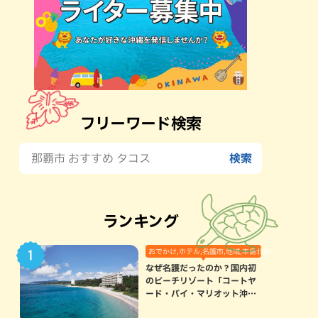
フリーワード検索
ランキング
おでかけ,ホテル,名護市,地域,本島北部
なぜ名護だったのか？国内初
のビーチリゾート「コートヤ
ード・バイ・マリオット沖縄
リゾート」に込められた想い