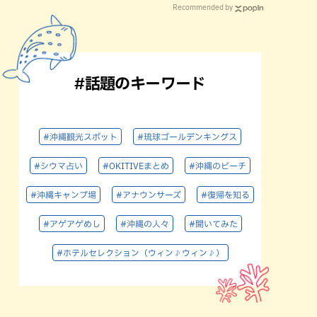
Recommended by
#話題のキーワード
#沖縄観光スポット
#琉球ゴールデンキングス
#シウマ占い
#OKITIVEまとめ
#沖縄のビーチ
#沖縄キャンプ場
#アナウンサーズ
#復帰を知る
#アゲアゲめし
#沖縄の人々
#聞いてみた
#ホテルセレクション（ウィン♪ウィン♪）