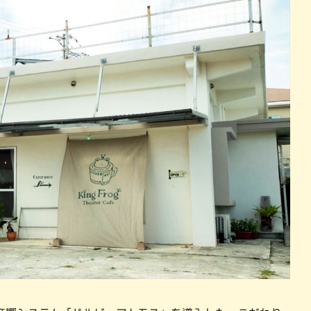
パン
カレー
バーガー
タコス・タコライス