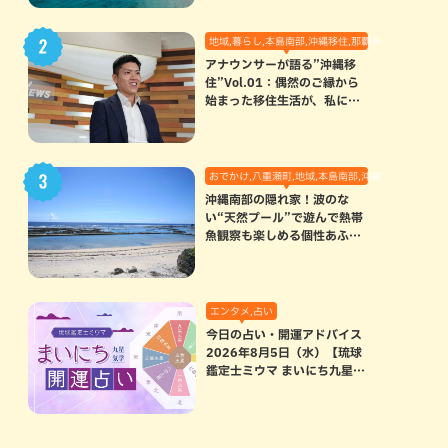
地域,暮らし,本島南部,沖縄移住,那覇市
アナウンサーが語る”沖縄移
住”Vol.01：偶然のご縁から
始まった移住生活が、私にと
って120点満点になった理由
おでかけ,八重瀬町,地域,本島南部,沖縄の海,自然
沖縄南部の隠れ家！波のな
い“天然プール”で遊んで熱帯
魚観察も楽しめる個性あふれ
る「玻名城の郷ビーチ」（八
重瀬町）
エンタメ,占い
今日の占い・開運アドバイス
2026年8月5日（水）【琉球
鑑定士ミウマ まいにち九星気
学開運占い】