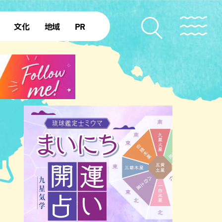
文化
地域
PR
復帰50年
本島北部
本島中部
本島南部
先島諸島
北部離島
南部離島