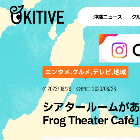
沖縄ニュース
グ
ラ
テイ
すし
沖
エンタメ,グルメ,テレビ,地域
2023/08/26
2023/08/26
公開日
洋食・
シアタールームがあ
ステー
Frog Theater 
その他
ブッフェ