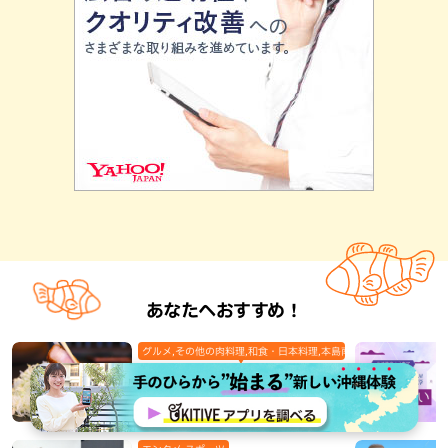
あなたへおすすめ！
グルメ,その他の肉料理,和食・日本料理,本島南部,那覇市
あぐーの旨み爆発“とんかつ”大満足ラ
ンチを堪能せよ！予約困難の人気“し
ゃぶしゃぶ”店『食彩酒房 まつもと』
平日限定でオープン（那覇市）