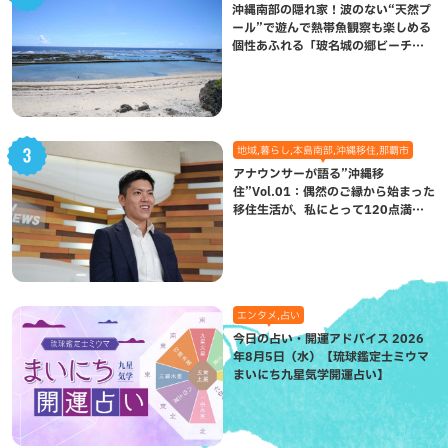
沖縄南部の隠れ家！波のない“天然プ
ール”で遊んで熱帯魚観察も楽しめる
個性あふれる「玻名城の郷ビーチ」
（八重瀬町）
地域,暮らし,本島南部,沖縄移住,那覇市
アナウンサーが語る”沖縄移
住”Vol.01：偶然のご縁から始まった
移住生活が、私にとって120点満点
になった理由
エンタメ,占い
今日の占い・開運アドバイス 2026
年8月5日（水）【琉球鑑定士ミウマ
まいにち九星気学開運占い】