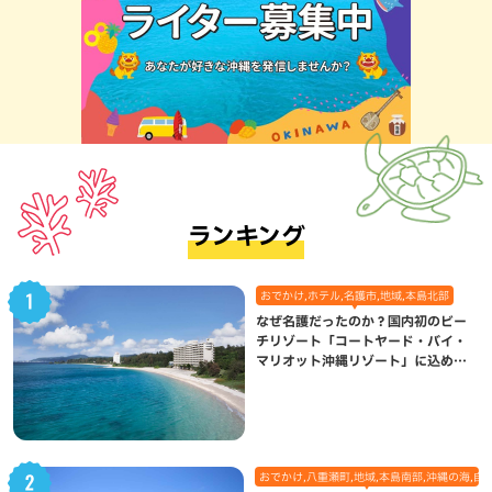
ランキング
おでかけ,ホテル,名護市,地域,本島北部
なぜ名護だったのか？国内初のビー
チリゾート「コートヤード・バイ・
マリオット沖縄リゾート」に込めら
れた想い
おでかけ,八重瀬町,地域,本島南部,沖縄の海,自