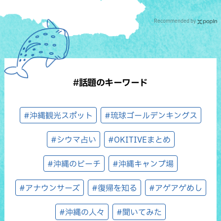
Recommended by
#話題のキーワード
#沖縄観光スポット
#琉球ゴールデンキングス
#シウマ占い
#OKITIVEまとめ
#沖縄のビーチ
#沖縄キャンプ場
#アナウンサーズ
#復帰を知る
#アゲアゲめし
#沖縄の人々
#聞いてみた