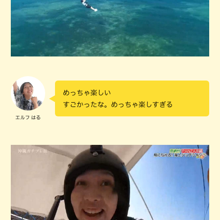
めっちゃ楽しい
すごかったな。めっちゃ楽しすぎる
エルフ はる