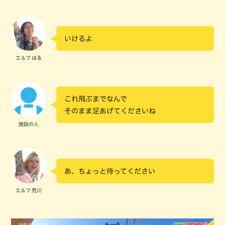
いけるよ
エルフ はる
これ飛ぶまでなんで
そのまま足あげてくださいね
施設の人
あ、ちょっと待ってください
エルフ 荒川