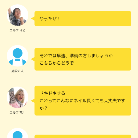
やったぜ！
エルフ はる
それでは早速、準備の方しましょうか
こちらからどうぞ
施設の人
ドキドキする
これってこんなにネイル長くても大丈夫です
か？
エルフ 荒川