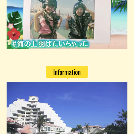
Information