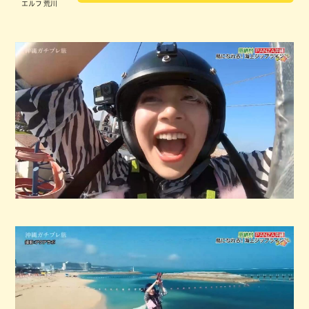
エルフ 荒川