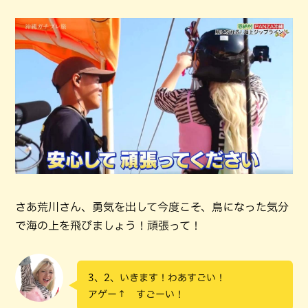
さあ荒川さん、勇気を出して今度こそ、鳥になった気分
で海の上を飛びましょう！頑張って！
3、2、いきます！わあすごい！
アゲー↑ すごーい！