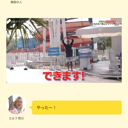
施設の人
やったー！
エルフ 荒川