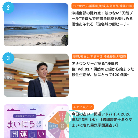
おでかけ,八重瀬町,地域,本島南部,沖縄の海,自
沖縄南部の隠れ家！波のない“天然プ
ール”で遊んで熱帯魚観察も楽しめる
個性あふれる「玻名城の郷ビーチ」
（八重瀬町）
地域,暮らし,本島南部,沖縄移住,那覇市
アナウンサーが語る”沖縄移
住”Vol.01：偶然のご縁から始まった
移住生活が、私にとって120点満点
になった理由
エンタメ,占い
今日の占い・開運アドバイス 2026
年8月5日（水）【琉球鑑定士ミウマ
まいにち九星気学開運占い】