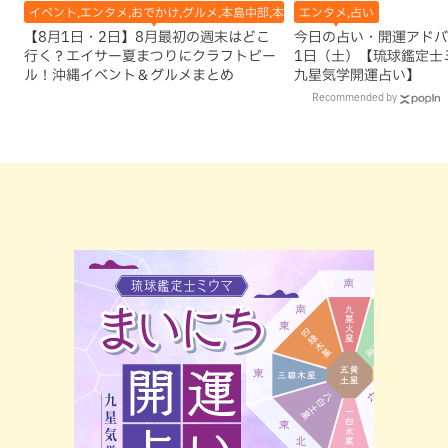
イベント,エンタメ,おでかけ,グルメ,本島中部,本島北部,本島南部
エンタメ,占い
【8月1日・2日】8月最初の週末はどこ
今日の占い・開運アドバイ
行く？エイサー夏まつりにクラフトビー
1日（土）【琉球鑑定士
ル！沖縄イベント＆グルメまとめ
九星気学開運占い】
Recommended by