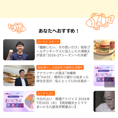
あなたへおすすめ！
エンタメ,スポーツ
「優勝したい、その思いだけ」琉球ゴ
ールデンキングスに加入した大浦颯太
が語る“2026-27シーズンへの決意”
地域,暮らし,本島南部,沖縄移住,那覇市
アナウンサーが語る”沖縄移
住”Vol.01：偶然のご縁から始まった
移住生活が、私にとって120点満点に
なった理由
エンタメ,占い
今日の占い・開運アドバイス 2026年
7月30日（木）【琉球鑑定士ミウマ
まいにち九星気学開運占い】