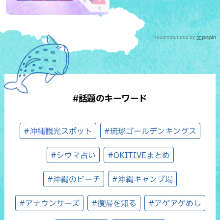
Recommended by
#話題のキーワード
#沖縄観光スポット
#琉球ゴールデンキングス
#シウマ占い
#OKITIVEまとめ
#沖縄のビーチ
#沖縄キャンプ場
#アナウンサーズ
#復帰を知る
#アゲアゲめし