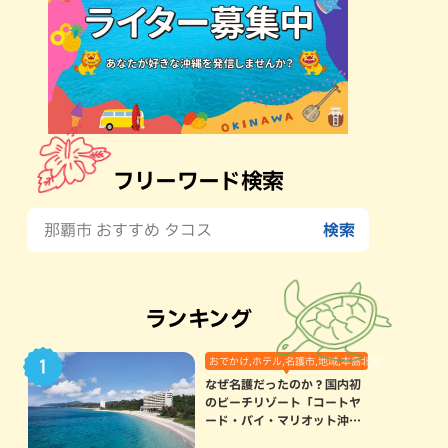
フリーワード検索
ランキング
おでかけ,ホテル,名護市,地域,本島北部
なぜ名護だったのか？国内初
のビーチリゾート「コートヤ
ード・バイ・マリオット沖縄
リゾート」に込められた想い