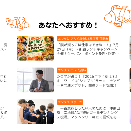
あなたへおすすめ！
おでかけ,グルメ,地域,本島南部,那覇市
き！魔
「腹が減っては仕事はできぬ！！」7月
システ
27日（月）〜那覇ランチキャンペーン
開催！クーポン・ポイント5倍・限定グ
ッズが当たる12日間
エンタメ,テレビ,占い
年8
シウマが占う！『2026年下半期は？』
まいに
キーワードは”シンプル”ラッキーナンバ
ーや開運スポット、開運フードも紹介
エンタメ,スポーツ
珈琲」
「一番恩返ししたい人のために」沖縄出
ム＆炙
身・幸地渉ACが琉球ゴールデンキング
（八重
ス復帰。マクヘンリーAHCに信頼を寄せ
る理由