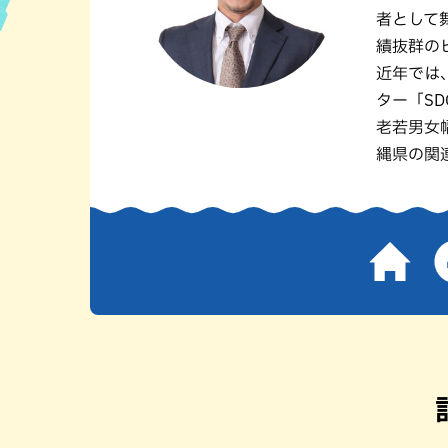
者として
ハン
績抜群の
近年では
ター「S
老若男女
縄県の関