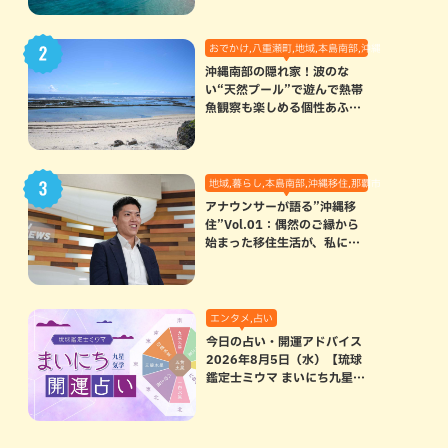
おでかけ,八重瀬町,地域,本島南部,沖縄の海,自然
沖縄南部の隠れ家！波のな
い“天然プール”で遊んで熱帯
魚観察も楽しめる個性あふれ
る「玻名城の郷ビーチ」（八
重瀬町）
地域,暮らし,本島南部,沖縄移住,那覇市
アナウンサーが語る”沖縄移
住”Vol.01：偶然のご縁から
始まった移住生活が、私にと
って120点満点になった理由
エンタメ,占い
今日の占い・開運アドバイス
2026年8月5日（水）【琉球
鑑定士ミウマ まいにち九星気
学開運占い】