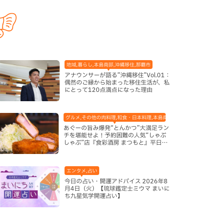
地域,暮らし,本島南部,沖縄移住,那覇市
アナウンサーが語る”沖縄移住”Vol.01：
偶然のご縁から始まった移住生活が、私
にとって120点満点になった理由
グルメ,その他の肉料理,和食・日本料理,本島南部,那覇市
あぐーの旨み爆発“とんかつ”大満足ラン
チを堪能せよ！予約困難の人気“しゃぶ
しゃぶ”店『食彩酒房 まつもと』平日限
定でオープン（那覇市）
エンタメ,占い
今日の占い・開運アドバイス 2026年8
月4日（火）【琉球鑑定士ミウマ まいに
ち九星気学開運占い】