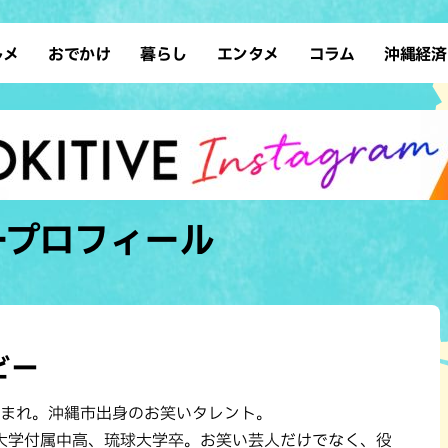
ルメ
おでかけ
暮らし
エンタメ
コラム
沖縄経済
ーメン
デート
沖縄そば
レシピ
スポーツ
ドライブ
SDGs
占い
クアウト
散歩
ファッション
カフェ
タレント・芸人
ソロ活
ローカルニュース
テレビ
・魚料理
自然
和食・日本料理
沖縄移住
イベント
子ども
沖縄旧暦行事
縄料理
歴史
アジア・エスニック
体験
ープロフィール
中華
レジャー
イタリアン
アート
西洋料理
ショッピング
フレンチ
ホテル
キ・焼肉
サウナ
焼鳥・串料理
公園
ビー
の肉料理
沖縄の海
居酒屋・バー
年生まれ。沖縄市出身のお笑いタレント。
・バイキング
スイーツ
大学付属中高、琉球大学卒。お笑い芸人だけでなく、役