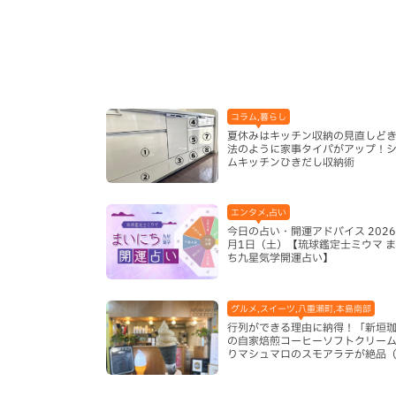
コラム,暮らし
夏休みはキッチン収納の見直しど
法のように家事タイパがアップ！
ムキッチンひきだし収納術
エンタメ,占い
今日の占い・開運アドバイス 2026
月1日（土）【琉球鑑定士ミウマ 
ち九星気学開運占い】
グルメ,スイーツ,八重瀬町,本島南部
行列ができる理由に納得！「新垣
の自家焙煎コーヒーソフトクリー
りマシュマロのスモアラテが絶品
瀬町）