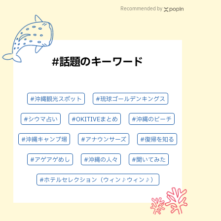
Recommended by
#話題のキーワード
#沖縄観光スポット
#琉球ゴールデンキングス
#シウマ占い
#OKITIVEまとめ
#沖縄のビーチ
#沖縄キャンプ場
#アナウンサーズ
#復帰を知る
#アゲアゲめし
#沖縄の人々
#聞いてみた
#ホテルセレクション（ウィン♪ウィン♪）