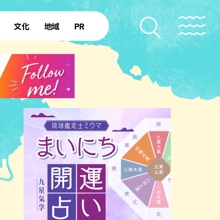
文化
地域
PR
復帰50年
本島北部
本島中部
本島南部
先島諸島
北部離島
南部離島