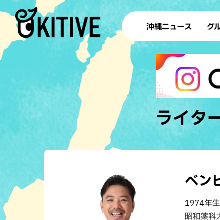
沖縄ニュース
グ
ラ
テイ
すし
沖
ライタ
洋食・
ステー
ベン
その他
1974
ブッフェ
昭和薬科