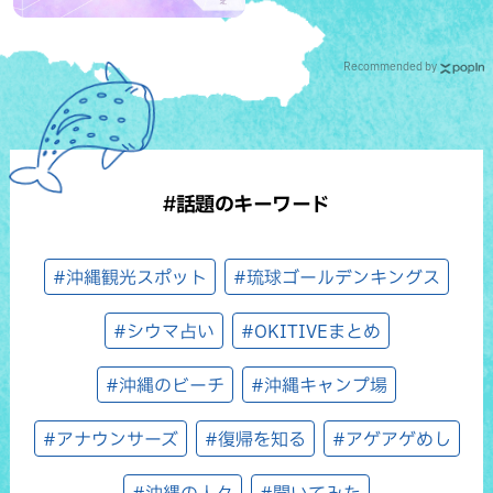
Recommended by
#話題のキーワード
#沖縄観光スポット
#琉球ゴールデンキングス
#シウマ占い
#OKITIVEまとめ
#沖縄のビーチ
#沖縄キャンプ場
#アナウンサーズ
#復帰を知る
#アゲアゲめし