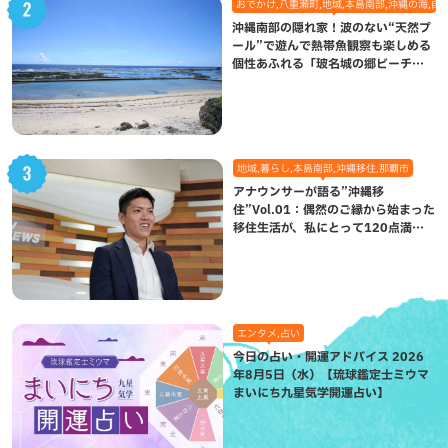
おでかけ,八重瀬町,地域,本島南部,沖縄の海,自
沖縄南部の隠れ家！波のない“天然プ
ール”で遊んで熱帯魚観察も楽しめる
個性あふれる「玻名城の郷ビーチ」
（八重瀬町）
地域,暮らし,本島南部,沖縄移住,那覇市
アナウンサーが語る”沖縄移
住”Vol.01：偶然のご縁から始まった
移住生活が、私にとって120点満点
になった理由
エンタメ,占い
今日の占い・開運アドバイス 2026
年8月5日（水）【琉球鑑定士ミウマ
まいにち九星気学開運占い】