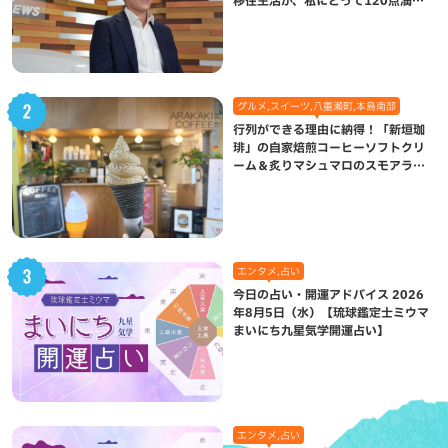
移住生活が、私にとって120点満点
になった理由
グルメ,スイーツ,八重瀬町,本島南部
行列ができる理由に納得！「新垣珈
琲」の自家焙煎コーヒーソフトクリ
ーム＆炙りマシュマロのスモアラテ
が絶品（八重瀬町）
エンタメ,占い
今日の占い・開運アドバイス 2026
年8月5日（水）【琉球鑑定士ミウマ
まいにち九星気学開運占い】
エンタメ,占い