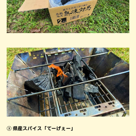
③ 県産スパイス「てーげぇー」