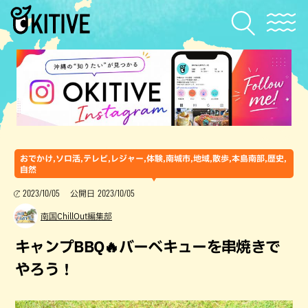
おでかけ,ソロ活,テレビ,レジャー,体験,南城市,地域,散歩,本島南部,歴史,
自然
2023/10/05
2023/10/05
公開日
南国ChillOut編集部
キャンプBBQ🔥バーベキューを串焼きで
やろう！