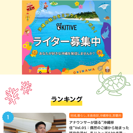
ランキング
地域,暮らし,本島南部,沖縄移住,那覇市
アナウンサーが語る”沖縄移
住”Vol.01：偶然のご縁から始まった