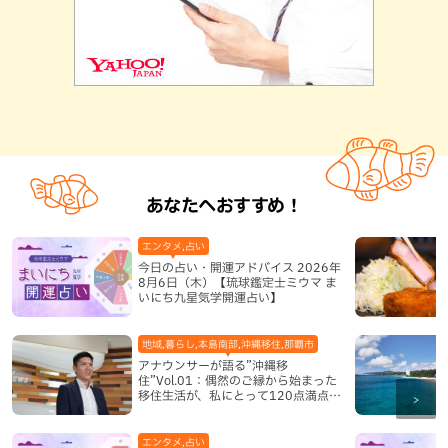
あなたへおすすめ！
エンタメ,占い
今日の占い・開運アドバイス 2026年
8月6日（木）【琉球鑑定士ミウマ ま
いにち九星気学開運占い】
地域,暮らし,本島南部,沖縄移住,那覇市
アナウンサーが語る”沖縄移
住”Vol.01：偶然のご縁から始まった
移住生活が、私にとって120点満点に
なった理由
エンタメ,占い