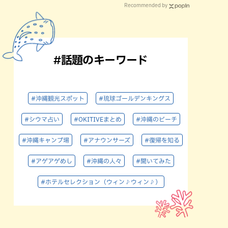
Recommended by
#話題のキーワード
#沖縄観光スポット
#琉球ゴールデンキングス
#シウマ占い
#OKITIVEまとめ
#沖縄のビーチ
#沖縄キャンプ場
#アナウンサーズ
#復帰を知る
#アゲアゲめし
#沖縄の人々
#聞いてみた
#ホテルセレクション（ウィン♪ウィン♪）