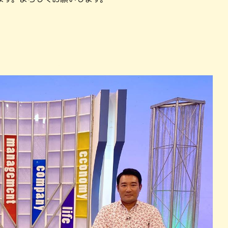
パン
カレー
バーガー
タコス・タコライス