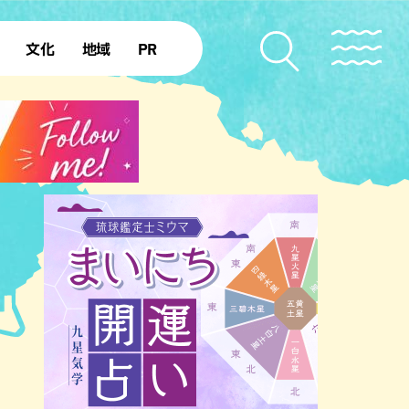
文化
地域
PR
復帰50年
本島北部
本島中部
本島南部
先島諸島
北部離島
南部離島