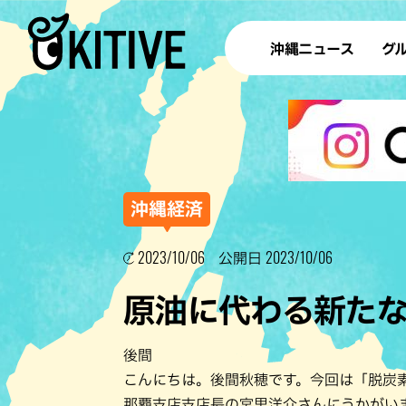
沖縄ニュース
グ
ラ
テイ
すし
沖
沖縄経済
2023/10/06
2023/10/06
公開日
洋食・
原油に代わる新たな
ステー
その他
後間
ブッフェ
こんにちは。後間秋穂です。今回は「脱炭
那覇支店支店長の宮里洋介さんにうかがい