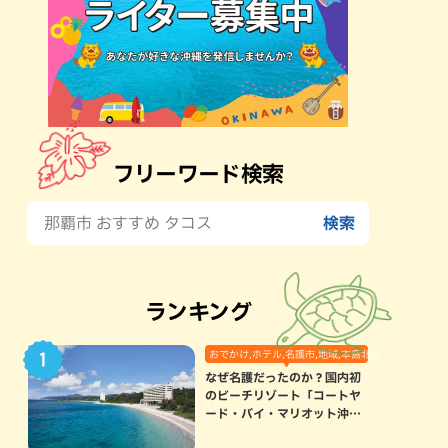
フリーワード検索
ランキング
おでかけ,ホテル,名護市,地域,本島北部
なぜ名護だったのか？国内初
のビーチリゾート「コートヤ
ード・バイ・マリオット沖縄
リゾート」に込められた想い