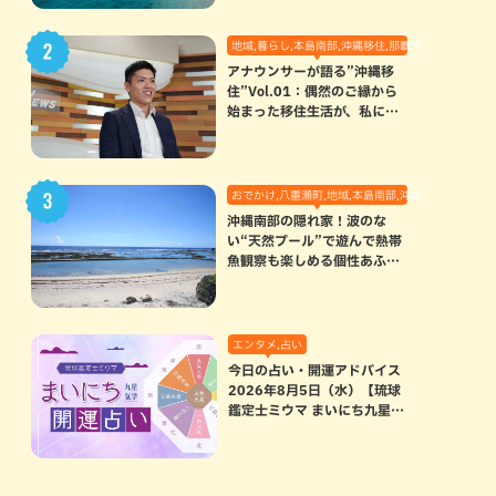
地域,暮らし,本島南部,沖縄移住,那覇市
アナウンサーが語る”沖縄移
住”Vol.01：偶然のご縁から
始まった移住生活が、私にと
って120点満点になった理由
おでかけ,八重瀬町,地域,本島南部,沖縄の海,自然
沖縄南部の隠れ家！波のな
い“天然プール”で遊んで熱帯
魚観察も楽しめる個性あふれ
る「玻名城の郷ビーチ」（八
重瀬町）
エンタメ,占い
今日の占い・開運アドバイス
2026年8月5日（水）【琉球
鑑定士ミウマ まいにち九星気
学開運占い】