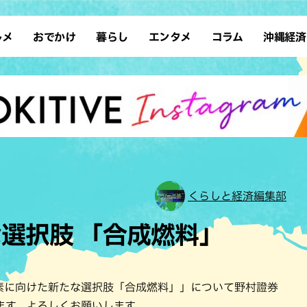
ルメ
おでかけ
暮らし
エンタメ
コラム
沖縄経済
ーメン
デート
沖縄そば
レシピ
スポーツ
ドライブ
SDGs
占い
クアウト
散歩
ファッション
カフェ
タレント・芸人
ソロ活
ローカルニュース
テレビ
・魚料理
自然
和食・日本料理
沖縄移住
イベント
子ども
沖縄旧暦行事
縄料理
歴史
アジア・エスニック
体験
中華
レジャー
イタリアン
アート
くらしと経済編集部
西洋料理
ショッピング
フレンチ
ホテル
選択肢 「合成燃料」
キ・焼肉
サウナ
焼鳥・串料理
公園
の肉料理
沖縄の海
居酒屋・バー
・バイキング
スイーツ
素に向けた新たな選択肢「合成燃料」」について野村證券
ます。よろしくお願いします。