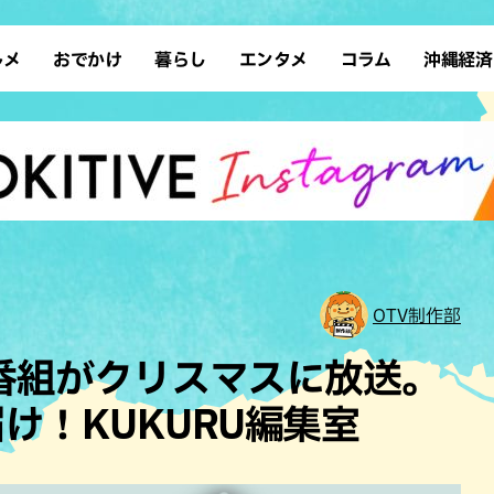
ルメ
おでかけ
暮らし
エンタメ
コラム
沖縄経済
ーメン
デート
沖縄そば
レシピ
スポーツ
ドライブ
SDGs
占い
クアウト
散歩
ファッション
カフェ
タレント・芸人
ソロ活
ローカルニュース
テレビ
・魚料理
自然
和食・日本料理
沖縄移住
イベント
子ども
沖縄旧暦行事
縄料理
歴史
アジア・エスニック
体験
中華
レジャー
イタリアン
アート
OTV制作部
西洋料理
ショッピング
フレンチ
ホテル
特別番組がクリスマスに放送。
キ・焼肉
サウナ
焼鳥・串料理
公園
け！KUKURU編集室
の肉料理
沖縄の海
居酒屋・バー
・バイキング
スイーツ