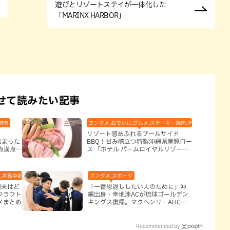
遊びとリゾートステイが一体化した
「MARINX HARBOR」
せて読みたい記事
覇市
エンタメ,おでかけ,グルメ,ステーキ・焼肉,テレビ,ホテル,地
リゾート感あふれるプールサイド
始まった
BBQ！甘み際立つ特製沖縄県産豚ロー
点満点に
ス 「ホテル パームロイヤルリゾート
国際通り」（那覇市）
,本島中部,本島北部,本島南部
エンタメ,スポーツ
週末はど
「一番恩返ししたい人のために」沖
クラフト
縄出身・幸地渉ACが琉球ゴールデン
メまとめ
キングス復帰。マクヘンリーAHCに
信頼を寄せる理由
Recommended by