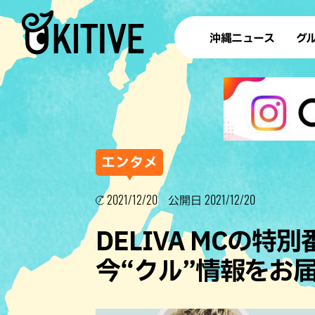
沖縄ニュース
グ
ラ
テイ
すし
沖
エンタメ
2021/12/20
2021/12/20
公開日
洋食・
DELIVA MCの
ステー
今“クル”情報をお届
その他
ブッフェ