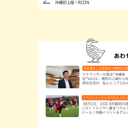
沖縄初上陸！RIZIN
あわ
地域,暮らし,本島南部,沖縄移住,那
アナウンサーが語る”沖縄移
住”Vol.01：偶然のご縁から
移住生活が、私にとって120
なった理由
イベント,エンタメ,おでかけ,グルメ
【8月1日・2日】8月最初の
こ行く？エイサー夏まつりに
ビール！沖縄イベント＆グル