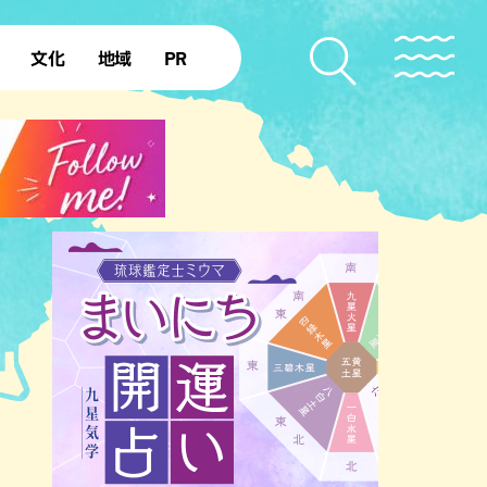
文化
地域
PR
復帰50年
本島北部
本島中部
本島南部
先島諸島
北部離島
南部離島