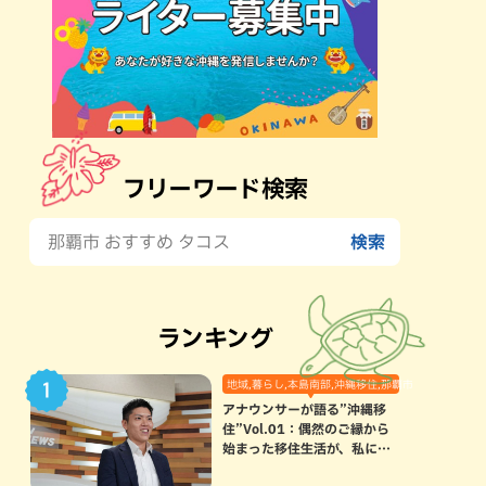
フリーワード検索
ランキング
地域,暮らし,本島南部,沖縄移住,那覇市
アナウンサーが語る”沖縄移
住”Vol.01：偶然のご縁から
始まった移住生活が、私にと
って120点満点になった理由