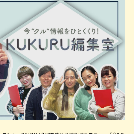
パン
カレー
バーガー
タコス・タコライス