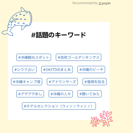
Recommended by
#話題のキーワード
#沖縄観光スポット
#琉球ゴールデンキングス
#シウマ占い
#OKITIVEまとめ
#沖縄のビーチ
#沖縄キャンプ場
#アナウンサーズ
#復帰を知る
#アゲアゲめし
#沖縄の人々
#聞いてみた
#ホテルセレクション（ウィン♪ウィン♪）