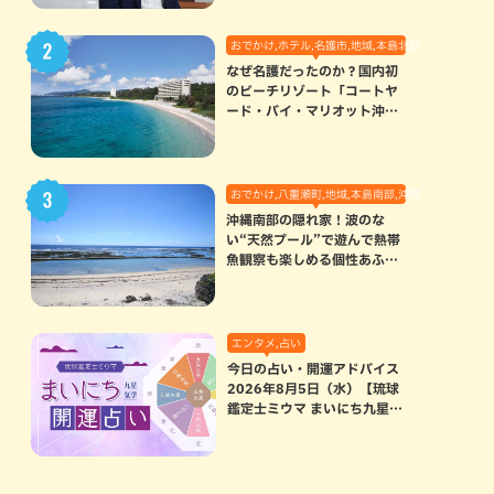
おでかけ,ホテル,名護市,地域,本島北部
なぜ名護だったのか？国内初
のビーチリゾート「コートヤ
ード・バイ・マリオット沖縄
リゾート」に込められた想い
おでかけ,八重瀬町,地域,本島南部,沖縄の海,自然
沖縄南部の隠れ家！波のな
い“天然プール”で遊んで熱帯
魚観察も楽しめる個性あふれ
る「玻名城の郷ビーチ」（八
重瀬町）
エンタメ,占い
今日の占い・開運アドバイス
2026年8月5日（水）【琉球
鑑定士ミウマ まいにち九星気
学開運占い】